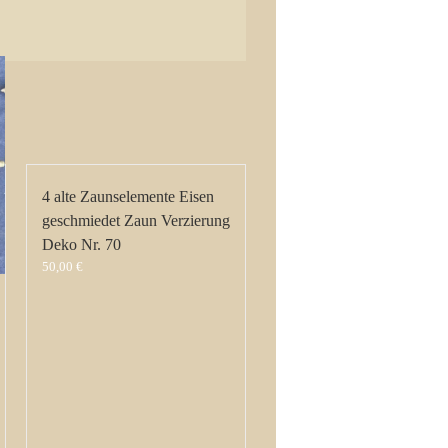
4 alte Zaunselemente Eisen
geschmiedet Zaun Verzierung
Deko Nr. 70
50,00
€