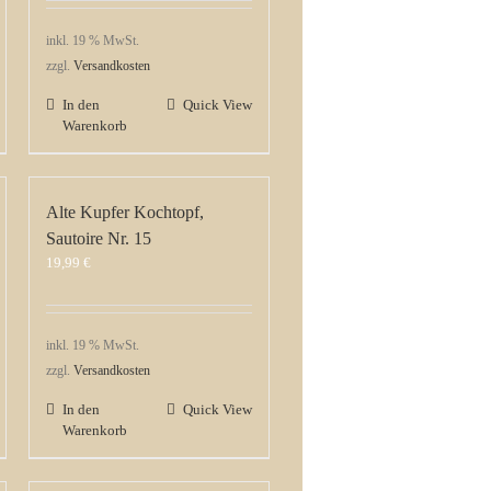
inkl. 19 % MwSt.
zzgl.
Versandkosten
In den
Quick View
Warenkorb
Alte Kupfer Kochtopf,
Sautoire Nr. 15
19,99
€
inkl. 19 % MwSt.
zzgl.
Versandkosten
In den
Quick View
Warenkorb