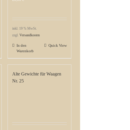
inkl. 19 % MwSt.
zzgl.
Versandkosten
In den
Quick View
Warenkorb
Alte Gewichte für Waagen
Nr. 25