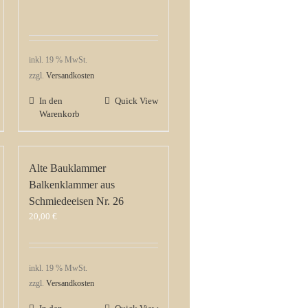
inkl. 19 % MwSt.
zzgl.
Versandkosten
In den
Quick View
Warenkorb
Alte Bauklammer
Balkenklammer aus
Schmiedeeisen Nr. 26
20,00
€
inkl. 19 % MwSt.
zzgl.
Versandkosten