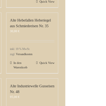
Quick View
Alte Hebefallen Heberiegel
aus Schmiedeeisen Nr. 35
30,00
€
inkl. 19 % MwSt.
zzgl.
Versandkosten
In den
Quick View
Warenkorb
Alte Industriewelle Gusseisen
Nr. 48
95,00
€