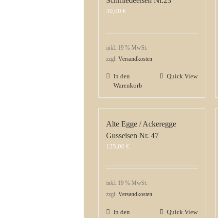
Schmiedeeisen Nr.23
30,00
€
inkl. 19 % MwSt.
zzgl.
Versandkosten
In den
Quick View
Warenkorb
Alte Egge / Ackeregge
Gusseisen Nr. 47
125,00
€
inkl. 19 % MwSt.
zzgl.
Versandkosten
In den
Quick View