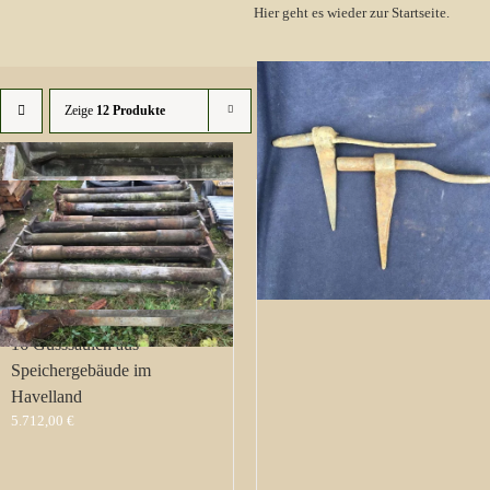
Hier geht es wieder zur Startseite.
Zeige
12 Produkte
17 Einschlagkloben
Türbänder Scharnier Nr. 47
25,00
€
16 Gusssäulen aus
Speichergebäude im
Havelland
5.712,00
€