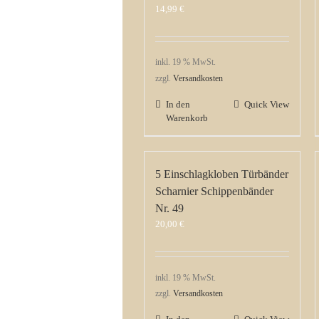
14,99
€
inkl. 19 % MwSt.
zzgl.
Versandkosten
In den
Quick View
Warenkorb
5 Einschlagkloben Türbänder
Scharnier Schippenbänder
Nr. 49
20,00
€
inkl. 19 % MwSt.
zzgl.
Versandkosten