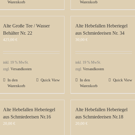
Warenkorb
Warenkorb
Alte Große Tee / Wasser
Alte Hebefallen Heberiegel
Behälter Nr. 22
aus Schmiedeeisen Nr. 34
425,00
€
30,00
€
inkl. 19 % MwSt.
inkl. 19 % MwSt.
zzgl.
Versandkosten
zzgl.
Versandkosten
In den
Quick View
In den
Quick View
Warenkorb
Warenkorb
Alte Hebefallen Heberiegel
Alte Hebefallen Heberiegel
aus Schmiedeeisen Nr.16
aus Schmiedeeisen Nr.18
20,00
€
20,00
€