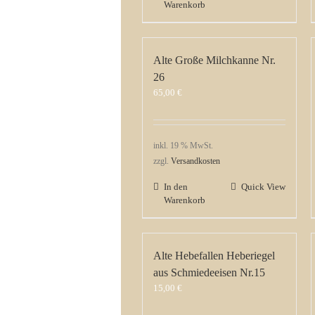
Warenkorb
Alte Große Milchkanne Nr.
26
65,00
€
inkl. 19 % MwSt.
zzgl.
Versandkosten
In den
Quick View
Warenkorb
Alte Hebefallen Heberiegel
aus Schmiedeeisen Nr.15
15,00
€