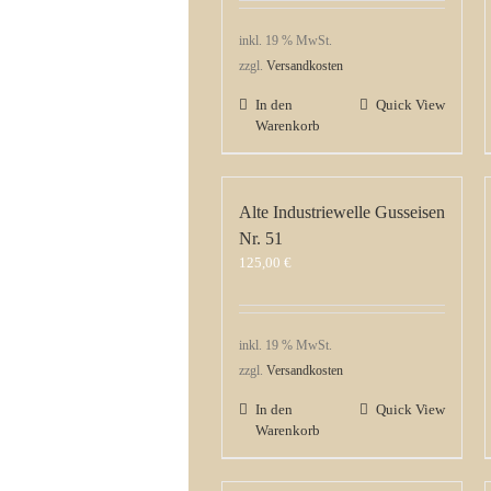
inkl. 19 % MwSt.
zzgl.
Versandkosten
In den
Quick View
Warenkorb
Alte Industriewelle Gusseisen
Nr. 51
125,00
€
inkl. 19 % MwSt.
zzgl.
Versandkosten
In den
Quick View
Warenkorb