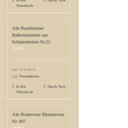
In den
Quick View
Warenkorb
Alte Bauklammer
Balkenklammer aus
Schmiedeeisen Nr.22
25,00
€
inkl. 19 % MwSt.
zzgl.
Versandkosten
In den
Quick View
Warenkorb
Alte Bodenvase Blumenvase
Nr. 007
28,00
€