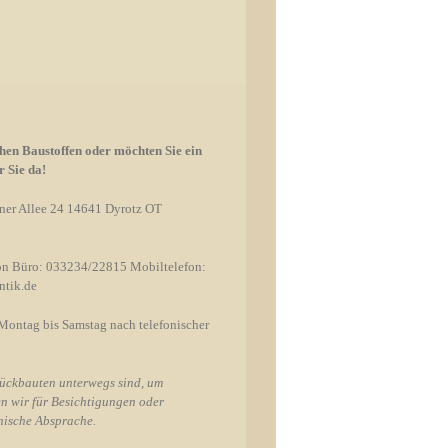
hen Baustoffen oder möchten Sie ein
 Sie da!
ner Allee 24 14641 Dyrotz OT
on Büro: 033234/22815 Mobiltelefon:
ntik.de
Montag bis Samstag nach telefonischer
Rückbauten unterwegs sind, um
ten wir für Besichtigungen oder
nische Absprache.