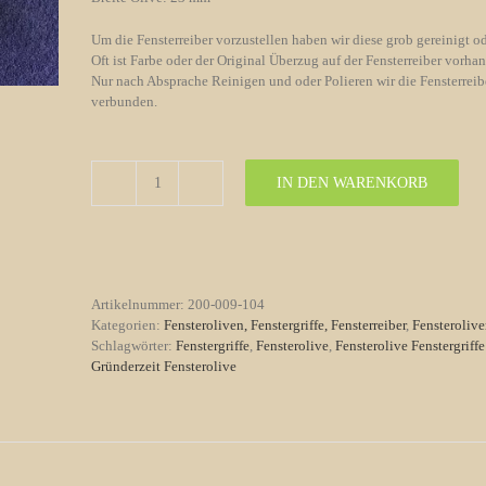
Um die Fensterreiber vorzustellen haben wir diese grob gereinigt od
Oft ist Farbe oder der Original Überzug auf der Fensterreiber vorha
Nur nach Absprache Reinigen und oder Polieren wir die Fensterreibe
verbunden.
IN DEN WARENKORB
Fensterolive
Nr.
104
Gründerzeit
Messing
vernickelt
Artikelnummer:
200-009-104
/
Kategorien:
Fensteroliven, Fenstergriffe, Fensterreiber
,
Fensteroliv
Horn
Schlagwörter:
Fenstergriffe
,
Fensterolive
,
Fensterolive Fenstergriffe
Menge
Gründerzeit Fensterolive