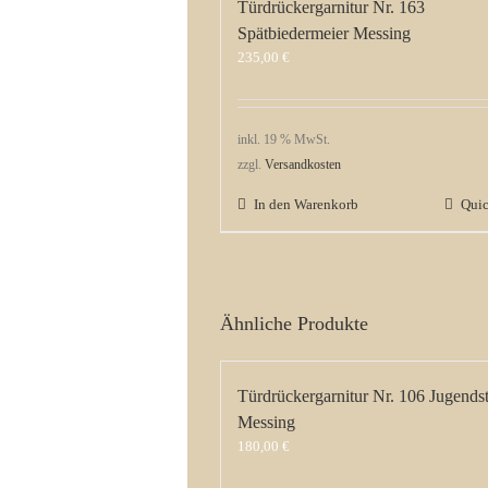
Türdrückergarnitur Nr. 163
Spätbiedermeier Messing
235,00
€
inkl. 19 % MwSt.
zzgl.
Versandkosten
In den Warenkorb
Qui
Ähnliche Produkte
Türdrückergarnitur Nr. 106 Jugendst
Messing
180,00
€