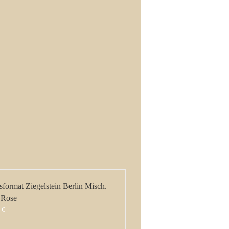
sformat Ziegelstein Berlin Misch.
 Rose
0
€