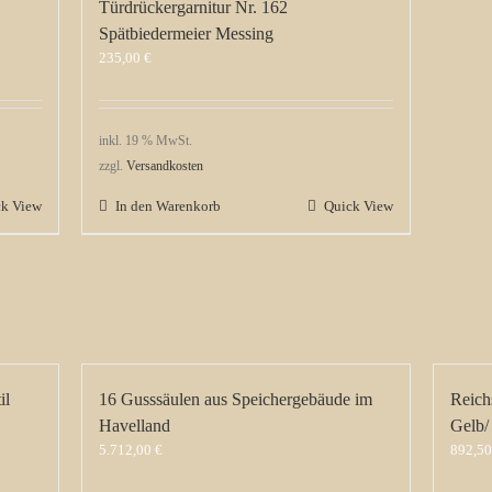
Türdrückergarnitur Nr. 162
Spätbiedermeier Messing
235,00
€
inkl. 19 % MwSt.
zzgl.
Versandkosten
ck View
In den Warenkorb
Quick View
il
16 Gusssäulen aus Speichergebäude im
Reich
Havelland
Gelb/
5.712,00
€
892,5