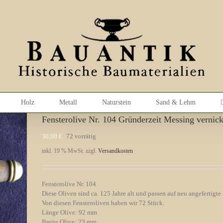
Holz
Metall
Naturstein
Sand & Lehm
Fensterolive Nr. 104 Gründerzeit Messing vernick
30,00
€
72 vorrätig
inkl. 19 % MwSt.
zzgl.
Versandkosten
Fensterolive Nr. 104
Diese Oliven sind ca. 125 Jahre alt und passen auf neu angefertigte 
Von diesen Fensteroliven haben wir 72 Stück.
Länge Olive: 92 mm
Breite Olive: 23 mm