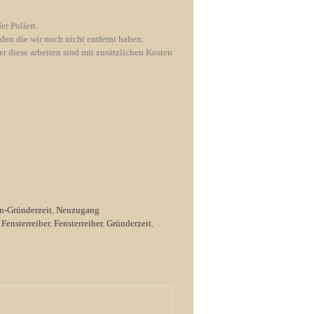
er Poliert.
nden die wir noch nicht entfernt haben.
r diese arbeiten sind mit zusätzlichen Kosten
en-Gründerzeit
,
Neuzugang
 Fensterreiber
,
Fensterreiber
,
Gründerzeit
,