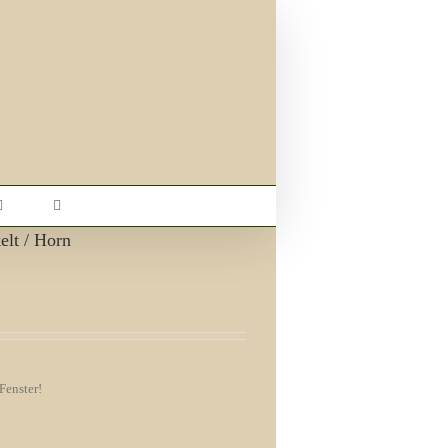
elt / Horn
Fenster!