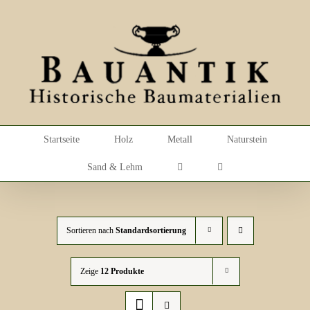
Skip
to
content
Startseite
Holz
Metall
Naturstein
Sand & Lehm
Sortieren nach
Standardsortierung
Zeige
12 Produkte