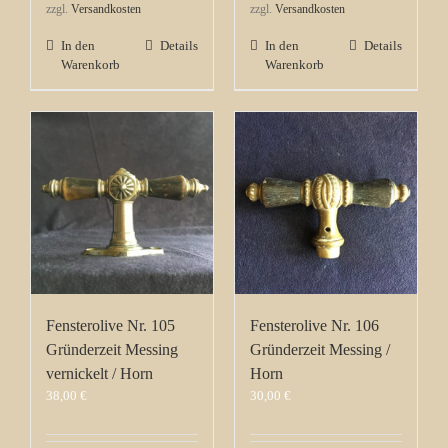
zzgl.
Versandkosten
zzgl.
Versandkosten
In den
Details
In den
Details
Warenkorb
Warenkorb
Fensterolive Nr. 105
Fensterolive Nr. 106
Gründerzeit Messing
Gründerzeit Messing /
vernickelt / Horn
Horn
38,00
€
30,00
€