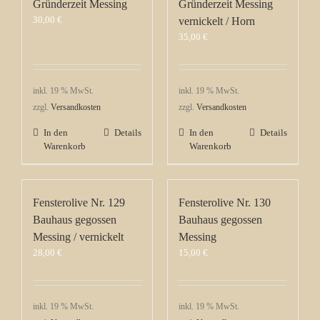
Gründerzeit Messing
Gründerzeit Messing
30,00
€
vernickelt / Horn
35,00
€
inkl. 19 % MwSt.
inkl. 19 % MwSt.
zzgl.
Versandkosten
zzgl.
Versandkosten
In den
Details
In den
Details
Warenkorb
Warenkorb
Fensterolive Nr. 129
Fensterolive Nr. 130
Bauhaus gegossen
Bauhaus gegossen
Messing / vernickelt
Messing
28,00
€
15,00
€
inkl. 19 % MwSt.
inkl. 19 % MwSt.