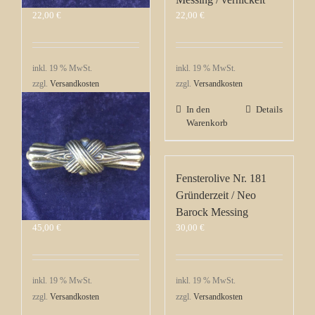
22,00
€
22,00
€
inkl. 19 % MwSt.
inkl. 19 % MwSt.
zzgl.
Versandkosten
zzgl.
Versandkosten
In den
Details
In den
Details
Warenkorb
Warenkorb
Fensterolive Nr. 164
Fensterolive Nr. 181
Original Spät
Gründerzeit / Neo
Biedermeier Messing
Barock Messing
45,00
€
30,00
€
inkl. 19 % MwSt.
inkl. 19 % MwSt.
zzgl.
Versandkosten
zzgl.
Versandkosten