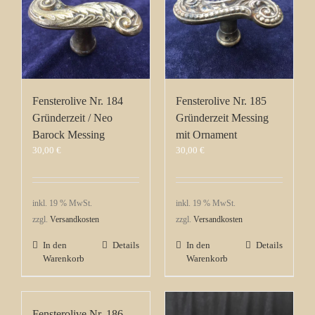
Fensterolive Nr. 184
Fensterolive Nr. 185
Gründerzeit / Neo
Gründerzeit Messing
Barock Messing
mit Ornament
30,00
€
30,00
€
inkl. 19 % MwSt.
inkl. 19 % MwSt.
zzgl.
Versandkosten
zzgl.
Versandkosten
In den
Details
In den
Details
Warenkorb
Warenkorb
Fensterolive Nr. 186