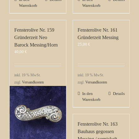
Warenkorb
Warenkorb
Fensterolive Nr. 159
Fensterolive Nr. 161
Gründerzeit Neo
Gründerzeit Messing
25,00
€
Barock Messing/Horn
40,00
€
inkl. 19 % MwSt.
inkl. 19 % MwSt.
zzgl.
Versandkosten
zzgl.
Versandkosten
In den
Details
In den
Details
Warenkorb
Warenkorb
Fensterolive Nr. 162
Fensterolive Nr. 163
Jugendstil Messing mit
Bauhaus gegossen
Blumen Ornament
Messing / vernickelt