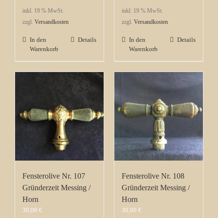
inkl. 19 % MwSt.
inkl. 19 % MwSt.
zzgl.
Versandkosten
zzgl.
Versandkosten
In den
Details
In den
Details
Warenkorb
Warenkorb
Fensterolive Nr. 107
Fensterolive Nr. 108
Gründerzeit Messing /
Gründerzeit Messing /
Horn
Horn
30,00
€
30,00
€