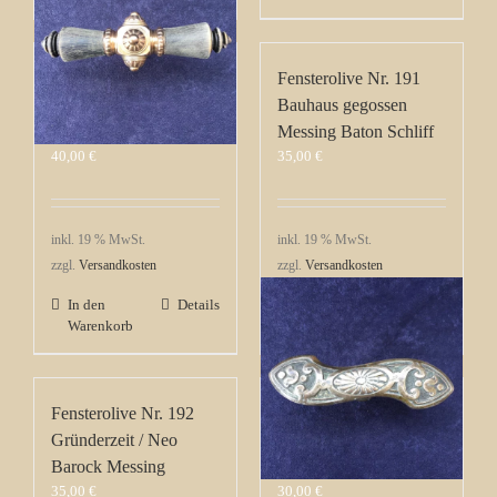
Fensterolive Nr. 190
Fensterolive Nr. 191
Gründerzeit Neo
Bauhaus gegossen
Barock Messing/Horn
Messing Baton Schliff
40,00
€
35,00
€
inkl. 19 % MwSt.
inkl. 19 % MwSt.
zzgl.
Versandkosten
zzgl.
Versandkosten
In den
Details
In den
Details
Warenkorb
Warenkorb
Fensterolive Nr. 192
Fensterolive Nr. 193
Gründerzeit / Neo
Jugendstil Messing mit
Barock Messing
Blumen Ornament
35,00
€
30,00
€