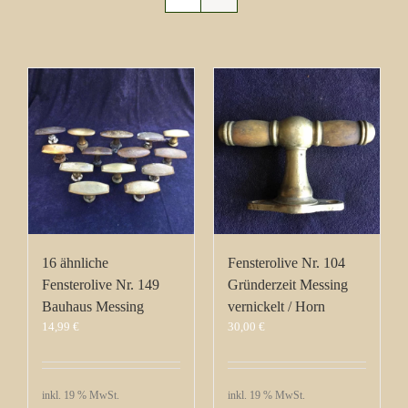
16 ähnliche
Fensterolive Nr. 104
Fensterolive Nr. 149
Gründerzeit Messing
Bauhaus Messing
vernickelt / Horn
14,99
€
30,00
€
inkl. 19 % MwSt.
inkl. 19 % MwSt.