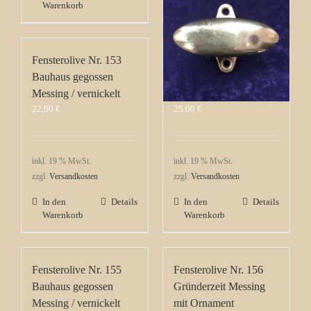
Warenkorb
Warenkorb
Fensterolive Nr. 153
Fensterolive Nr. 154
Bauhaus gegossen
Bauhaus gegossen
Messing / vernickelt
Messing / vernickelt
22,00
€
25,00
€
inkl. 19 % MwSt.
inkl. 19 % MwSt.
zzgl.
Versandkosten
zzgl.
Versandkosten
In den
Details
In den
Details
Warenkorb
Warenkorb
Fensterolive Nr. 155
Fensterolive Nr. 156
Bauhaus gegossen
Gründerzeit Messing
Messing / vernickelt
mit Ornament