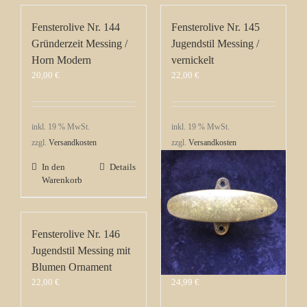
Fensterolive Nr. 144
Fensterolive Nr. 145
Gründerzeit Messing /
Jugendstil Messing /
Horn Modern
vernickelt
20,00
€
22,00
€
inkl. 19 % MwSt.
inkl. 19 % MwSt.
zzgl.
Versandkosten
zzgl.
Versandkosten
In den
Details
In den
Details
Warenkorb
Warenkorb
Fensterolive Nr. 146
Fensterolive Nr. 147
Jugendstil Messing mit
Bauhaus gegossen
Blumen Ornament
Messing / vernickelt
22,00
€
24,99
€