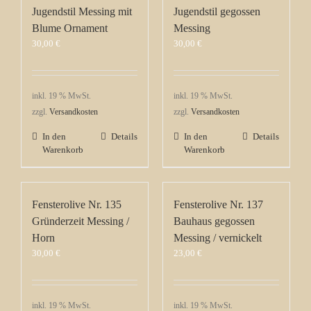
Jugendstil Messing mit
Jugendstil gegossen
Blume Ornament
Messing
30,00
€
30,00
€
inkl. 19 % MwSt.
inkl. 19 % MwSt.
zzgl.
Versandkosten
zzgl.
Versandkosten
In den
Details
In den
Details
Warenkorb
Warenkorb
Fensterolive Nr. 135
Fensterolive Nr. 137
Gründerzeit Messing /
Bauhaus gegossen
Horn
Messing / vernickelt
30,00
€
23,00
€
inkl. 19 % MwSt.
inkl. 19 % MwSt.