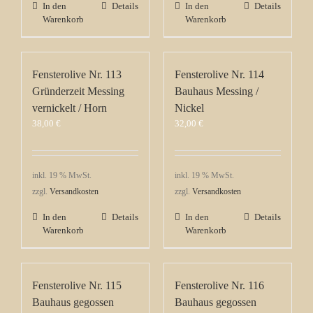
In den
Details
In den
Details
Warenkorb
Warenkorb
Fensterolive Nr. 113
Fensterolive Nr. 114
Gründerzeit Messing
Bauhaus Messing /
vernickelt / Horn
Nickel
38,00
€
32,00
€
inkl. 19 % MwSt.
inkl. 19 % MwSt.
zzgl.
Versandkosten
zzgl.
Versandkosten
In den
Details
In den
Details
Warenkorb
Warenkorb
Fensterolive Nr. 115
Fensterolive Nr. 116
Bauhaus gegossen
Bauhaus gegossen