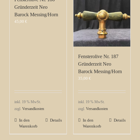
Gründerzeit Neo
Barock Messing/Horn
45,00
€
Fensterolive Nr. 187
Gründerzeit Neo
Barock Messing/Horn
35,00
€
inkl. 19 % MwSt.
inkl. 19 % MwSt.
zzgl.
Versandkosten
zzgl.
Versandkosten
In den
Details
In den
Details
Warenkorb
Warenkorb