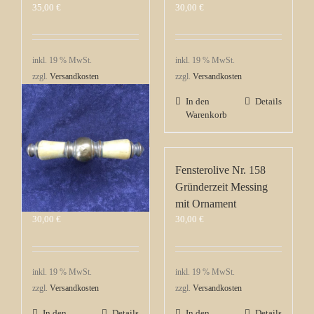
35,00
€
30,00
€
inkl. 19 % MwSt.
inkl. 19 % MwSt.
zzgl.
Versandkosten
zzgl.
Versandkosten
In den
Details
In den
Details
Warenkorb
Warenkorb
Fensterolive Nr. 157
Fensterolive Nr. 158
Gründerzeit Messing
Gründerzeit Messing
vernickelt / Horn
mit Ornament
30,00
€
30,00
€
inkl. 19 % MwSt.
inkl. 19 % MwSt.
zzgl.
Versandkosten
zzgl.
Versandkosten
In den
Details
In den
Details