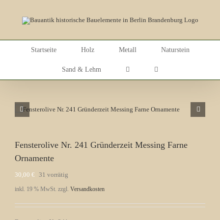
Skip
to
content
Startseite
Holz
Metall
Naturstein
Sand & Lehm
Fensterolive Nr. 241 Gründerzeit Messing Farne
Ornamente
30,00
€
31 vorrätig
inkl. 19 % MwSt.
zzgl.
Versandkosten