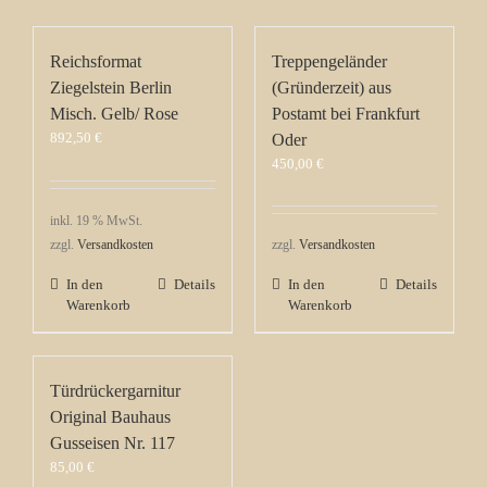
Reichsformat
Treppengeländer
Ziegelstein Berlin
(Gründerzeit) aus
Misch. Gelb/ Rose
Postamt bei Frankfurt
892,50
€
Oder
450,00
€
inkl. 19 % MwSt.
zzgl.
Versandkosten
zzgl.
Versandkosten
In den
Details
In den
Details
Warenkorb
Warenkorb
Türdrückergarnitur
Original Bauhaus
Gusseisen Nr. 117
85,00
€