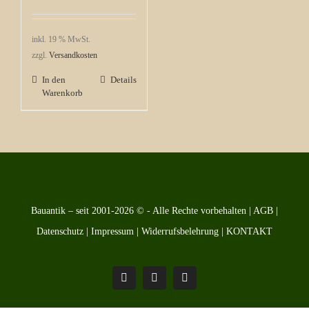
inkl. 19 % MwSt.
zzgl.
Versandkosten
In den
Details
Warenkorb
Bauantik – seit 2001-2026 © - Alle Rechte vorbehalten |
AGB
|
Datenschutz
|
Impressum
|
Widerrufsbelehrung
|
KONTAKT
Pinterest
Facebook
Instagram