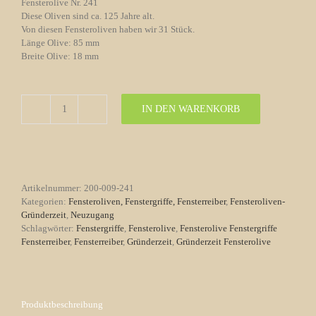
Fensterolive Nr. 241
Diese Oliven sind ca. 125 Jahre alt.
Von diesen Fensteroliven haben wir 31 Stück.
Länge Olive: 85 mm
Breite Olive: 18 mm
IN DEN WARENKORB
Fensterolive
Nr.
241
Gründerzeit
Messing
Farne
Artikelnummer:
200-009-241
Ornamente
Kategorien:
Fensteroliven, Fenstergriffe, Fensterreiber
,
Fensteroliven-
Menge
Gründerzeit
,
Neuzugang
Schlagwörter:
Fenstergriffe
,
Fensterolive
,
Fensterolive Fenstergriffe
Fensterreiber
,
Fensterreiber
,
Gründerzeit
,
Gründerzeit Fensterolive
Produktbeschreibung