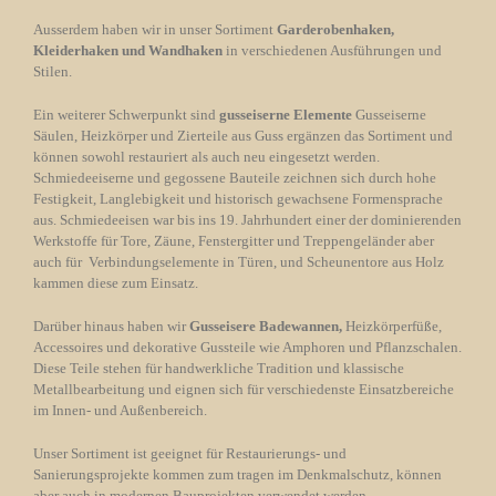
Ausserdem haben wir in unser Sortiment
Garderobenhaken,
Kleiderhaken und Wandhaken
in verschiedenen Ausführungen und
Stilen.
Ein weiterer Schwerpunkt sind
gusseiserne Elemente
Gusseiserne
Säulen, Heizkörper und Zierteile aus Guss ergänzen das Sortiment und
können sowohl restauriert als auch neu eingesetzt werden.
Schmiedeeiserne und gegossene Bauteile zeichnen sich durch hohe
Festigkeit, Langlebigkeit und historisch gewachsene Formensprache
aus. Schmiedeeisen war bis ins 19. Jahrhundert einer der dominierenden
Werkstoffe für Tore, Zäune, Fenstergitter und Treppengeländer aber
auch für Verbindungselemente in Türen, und Scheunentore aus Holz
kammen diese zum Einsatz.
Darüber hinaus haben wir
Gusseisere Badewannen,
Heizkörperfüße,
Accessoires und dekorative Gussteile wie Amphoren und Pflanzschalen.
Diese Teile stehen für handwerkliche Tradition und klassische
Metallbearbeitung und eignen sich für verschiedenste Einsatzbereiche
im Innen- und Außenbereich.
Unser Sortiment ist geeignet für Restaurierungs- und
Sanierungsprojekte kommen zum tragen im Denkmalschutz, können
aber auch in modernen Bauprojekten verwendet werden.