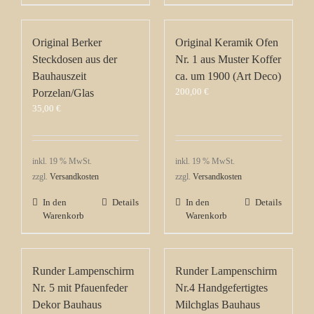
Original Berker
Original Keramik Ofen
Steckdosen aus der
Nr. 1 aus Muster Koffer
Bauhauszeit
ca. um 1900 (Art Deco)
200,00
€
Porzelan/Glas
35,00
€
inkl. 19 % MwSt.
inkl. 19 % MwSt.
zzgl.
Versandkosten
zzgl.
Versandkosten
In den
Details
In den
Details
Warenkorb
Warenkorb
Runder Lampenschirm
Runder Lampenschirm
Nr. 5 mit Pfauenfeder
Nr.4 Handgefertigtes
Dekor Bauhaus
Milchglas Bauhaus