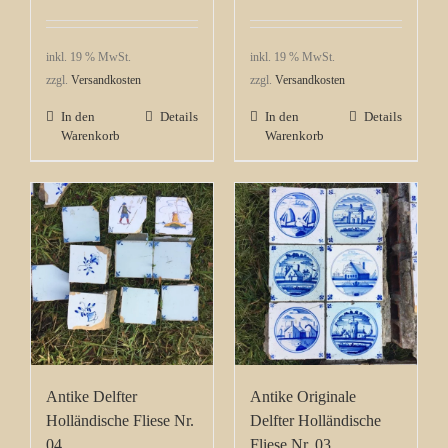
inkl. 19 % MwSt.
inkl. 19 % MwSt.
zzgl.
Versandkosten
zzgl.
Versandkosten
In den
Details
In den
Details
Warenkorb
Warenkorb
Antike Delfter
Antike Originale
Holländische Fliese Nr.
Delfter Holländische
04
Fliese Nr. 03