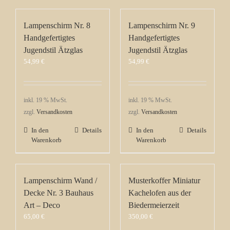
Lampenschirm Nr. 8
Lampenschirm Nr. 9
Handgefertigtes
Handgefertigtes
Jugendstil Ätzglas
Jugendstil Ätzglas
54,99
€
54,99
€
inkl. 19 % MwSt.
inkl. 19 % MwSt.
zzgl.
Versandkosten
zzgl.
Versandkosten
In den
Details
In den
Details
Warenkorb
Warenkorb
Lampenschirm Wand /
Musterkoffer Miniatur
Decke Nr. 3 Bauhaus
Kachelofen aus der
Art – Deco
Biedermeierzeit
65,00
€
350,00
€