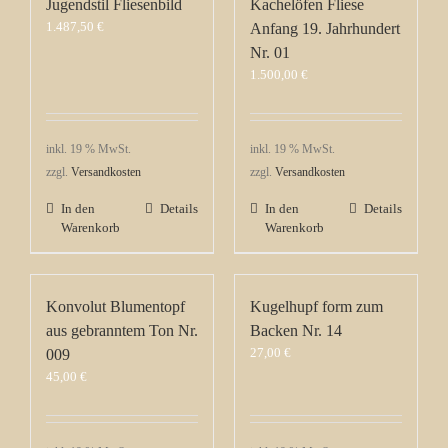
Jugendstil Fliesenbild
Kachelöfen Fliese
1.487,50
€
Anfang 19. Jahrhundert
Nr. 01
1.500,00
€
inkl. 19 % MwSt.
inkl. 19 % MwSt.
zzgl.
Versandkosten
zzgl.
Versandkosten
In den
Details
In den
Details
Warenkorb
Warenkorb
Konvolut Blumentopf
Kugelhupf form zum
aus gebranntem Ton Nr.
Backen Nr. 14
27,00
€
009
45,00
€