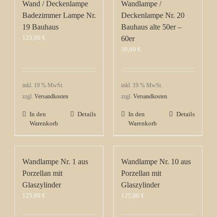
Wand / Deckenlampe
Wandlampe /
Badezimmer Lampe Nr.
Deckenlampe Nr. 20
19 Bauhaus
Bauhaus alte 50er –
125,00
€
60er
50,00
€
inkl. 19 % MwSt.
inkl. 19 % MwSt.
zzgl.
Versandkosten
zzgl.
Versandkosten
In den
Details
In den
Details
Warenkorb
Warenkorb
Wandlampe Nr. 1 aus
Wandlampe Nr. 10 aus
Porzellan mit
Porzellan mit
Glaszylinder
Glaszylinder
125,00
€
125,00
€