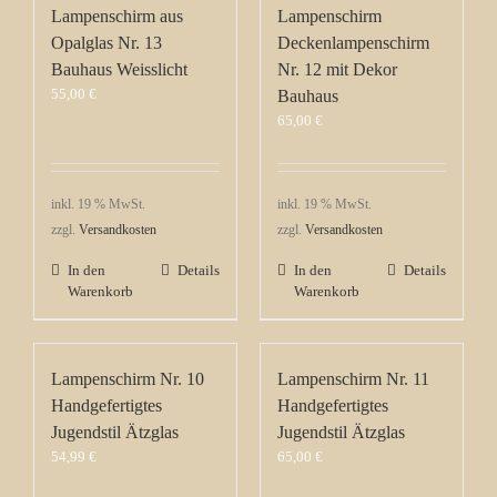
Lampenschirm aus
Lampenschirm
Opalglas Nr. 13
Deckenlampenschirm
Bauhaus Weisslicht
Nr. 12 mit Dekor
55,00
€
Bauhaus
65,00
€
inkl. 19 % MwSt.
inkl. 19 % MwSt.
zzgl.
Versandkosten
zzgl.
Versandkosten
In den
Details
In den
Details
Warenkorb
Warenkorb
Lampenschirm Nr. 10
Lampenschirm Nr. 11
Handgefertigtes
Handgefertigtes
Jugendstil Ätzglas
Jugendstil Ätzglas
54,99
€
65,00
€