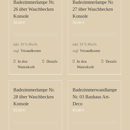
Badezimmerlampe Nr.
Badezimmerlampe Nr.
26 über Waschbecken
27 über Waschbecken
Konsole
Konsole
50,00
€
50,00
€
inkl. 19 % MwSt.
inkl. 19 % MwSt.
zzgl.
Versandkosten
zzgl.
Versandkosten
In den
Details
In den
Details
Warenkorb
Warenkorb
Badezimmerlampe Nr.
Badezimmerwandlampe
28 über Waschbecken
Nr. 03 Bauhaus Art-
Konsole
Deco
65,00
€
95,00
€