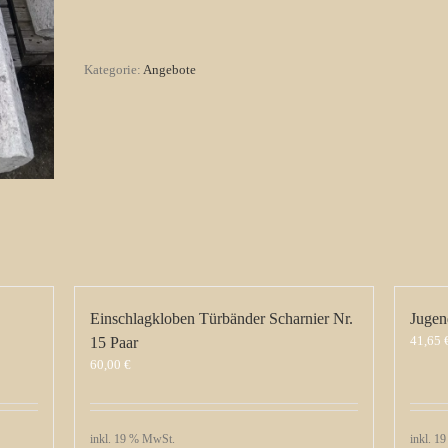
aus
Metall,
Werkstattlampe
Menge
Kategorie:
Angebote
Einschlagkloben Türbänder Scharnier Nr.
Jugend
41,65
15 Paar
60,00
€
inkl. 19 % MwSt.
inkl. 1