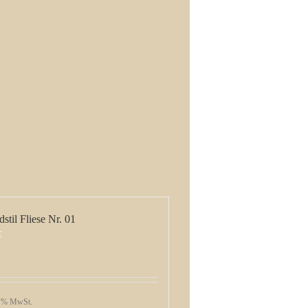
stil Fliese Nr. 01
€
9 % MwSt.