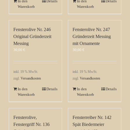
In den
Details
In den
Details
Warenkorb
Warenkorb
Fensterolive Nr. 246
Fensterolive Nr. 247
Original Gründerzeit
Gründerzeit Messing
Messing
mit Ornamente
30,00
€
30,00
€
inkl. 19 % MwSt.
inkl. 19 % MwSt.
zzgl.
Versandkosten
zzgl.
Versandkosten
In den
Details
In den
Details
Warenkorb
Warenkorb
Fensterolive,
Fensterreiber Nr. 142
Fenstergriff Nr. 136
Spät Biedermeier