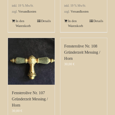
inkl. 19 % MwSt.
inkl. 19 % MwSt.
zzgl.
Versandkosten
zzgl.
Versandkosten
In den
Details
In den
Details
Warenkorb
Warenkorb
Fensterolive Nr. 108
Gründerzeit Messing /
Horn
30,00
€
Fensterolive Nr. 107
Gründerzeit Messing /
Horn
30,00
€