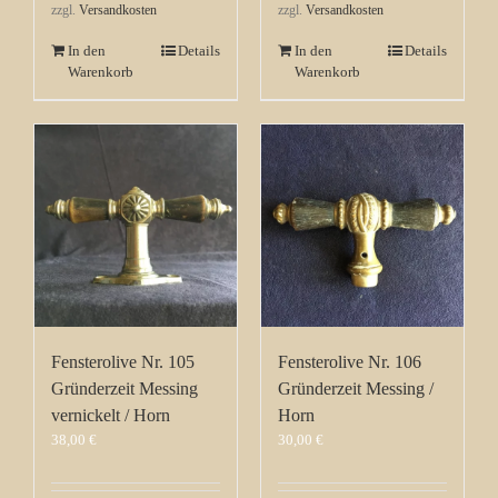
zzgl.
Versandkosten
zzgl.
Versandkosten
In den
Details
In den
Details
Warenkorb
Warenkorb
Fensterolive Nr. 105
Fensterolive Nr. 106
Gründerzeit Messing
Gründerzeit Messing /
vernickelt / Horn
Horn
38,00
€
30,00
€