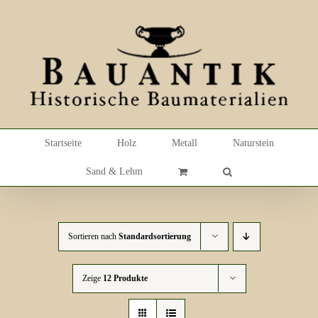
Skip
to
content
Startseite
Holz
Metall
Naturstein
Sand & Lehm
Sortieren nach
Standardsortierung
Zeige
12 Produkte