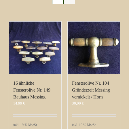
16 ähnliche
Fensterolive Nr. 104
Fensterolive Nr. 149
Gründerzeit Messing
Bauhaus Messing
vernickelt / Horn
14,99
€
30,00
€
inkl. 19 % MwSt.
inkl. 19 % MwSt.