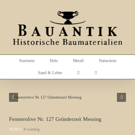
Skip
to
content
Startseite
Holz
Metall
Naturstein
Sand & Lehm
Fensterolive Nr. 127 Gründerzeit Messing
30,00
€
6 vorrätig