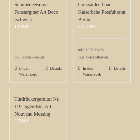
Schmiedeeiserne
Gusssäulen Paar
Fenstergitter Art Deco
Kaiserliche Postfuhramt
(schwer)
Berlin
1.190,00
€
5.000,00
€
inkl. 19 % MwSt.
zzgl.
Versandkosten
zzgl.
Versandkosten
In den
Details
In den
Details
Warenkorb
Warenkorb
Türdrückergarnitur Nr.
119 Jugendstil, Art
Nouveau Messing
235,00
€