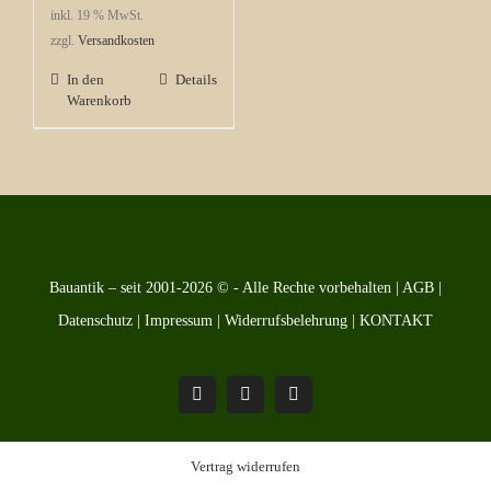
inkl. 19 % MwSt.
zzgl.
Versandkosten
In den
Details
Warenkorb
Bauantik – seit 2001-2026 © - Alle Rechte vorbehalten |
AGB
|
Datenschutz
|
Impressum
|
Widerrufsbelehrung
|
KONTAKT
Pinterest
Facebook
Instagram
Vertrag widerrufen