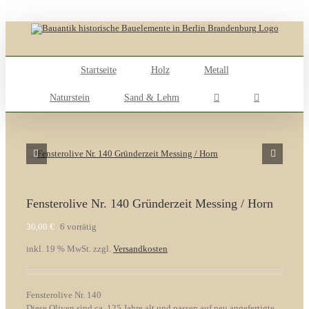
Skip
to
content
Startseite
Holz
Metall
Naturstein
Sand & Lehm
Fensterolive Nr. 140 Gründerzeit Messing / Horn
30,00
€
6 vorrätig
inkl. 19 % MwSt.
zzgl.
Versandkosten
Fensterolive Nr. 140
Diese Oliven sind ca. 125 Jahre alt und passen auf neu angefertigte