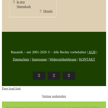
In den
Warenkorb
Details
Bauantik – seit 2001-2026 © - Alle Rechte vorbehalten |
AGB
|
Datenschutz
|
Impressum
|
Widerrufsbelehrung
|
KONTAKT
Pinterest
Facebook
Instagram
Page load link
Vertrag widerrufen
Wir verwenden Cookies und Google Analytics, um unseren Online-Shop