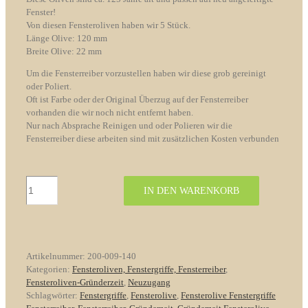
Fenster!
Von diesen Fensteroliven haben wir 5 Stück.
Länge Olive: 120 mm
Breite Olive: 22 mm
Um die Fensterreiber vorzustellen haben wir diese grob gereinigt
oder Poliert.
Oft ist Farbe oder der Original Überzug auf der Fensterreiber
vorhanden die wir noch nicht entfernt haben.
Nur nach Absprache Reinigen und oder Polieren wir die
Fensterreiber diese arbeiten sind mit zusätzlichen Kosten verbunden
Fensterolive
IN DEN WARENKORB
Nr.
140
Gründerzeit
Messing
/
Artikelnummer:
200-009-140
Horn
Kategorien:
Fensteroliven, Fenstergriffe, Fensterreiber
,
Menge
Fensteroliven-Gründerzeit
,
Neuzugang
Schlagwörter:
Fenstergriffe
,
Fensterolive
,
Fensterolive Fenstergriffe