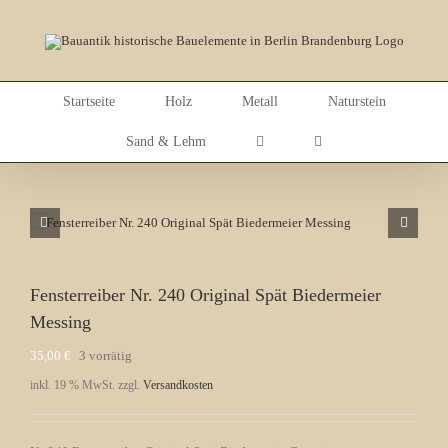
Skip
to
content
Startseite
Holz
Metall
Naturstein
Sand & Lehm
Fensterreiber Nr. 240 Original Spät Biedermeier
Messing
35,00
€
3 vorrätig
inkl. 19 % MwSt.
zzgl.
Versandkosten