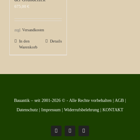
675,00
€
zzgl.
Versandkosten
In den
Details
Warenkorb
Bauantik – seit 2001-2026 © - Alle Rechte vorbehalten |
AGB
|
Datenschutz
|
Impressum
|
Widerrufsbelehrung
|
KONTAKT
Pinterest
Facebook
Instagram