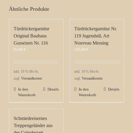
Ähnliche Produkte
Türdrückergarnitur
Türdrückergarnitur Nr.
Original Bauhaus
119 Jugendstil, Art
Gusseisen Nr. 116
Nouveau Messing
85,00
€
235,00
€
inkl. 19 % MwSt.
inkl. 19 % MwSt.
zzgl.
Versandkosten
zzgl.
Versandkosten
In den
Details
In den
Details
Warenkorb
Warenkorb
Schmiedeeisernes
Treppengeländer aus
der Gründerzeit