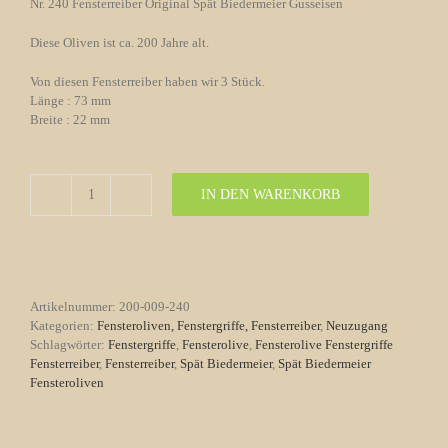
Nr. 240 Fensterreiber Original Spät Biedermeier Gusseisen
Diese Oliven ist ca. 200 Jahre alt.
Von diesen Fensterreiber haben wir 3 Stück.
Länge : 73 mm
Breite : 22 mm
IN DEN WARENKORB
Fensterreiber
Nr.
240
Original
Spät
Biedermeier
Artikelnummer:
200-009-240
Messing
Kategorien:
Fensteroliven, Fenstergriffe, Fensterreiber
,
Neuzugang
Menge
Schlagwörter:
Fenstergriffe
,
Fensterolive
,
Fensterolive Fenstergriffe
Fensterreiber
,
Fensterreiber
,
Spät Biedermeier
,
Spät Biedermeier
Fensteroliven