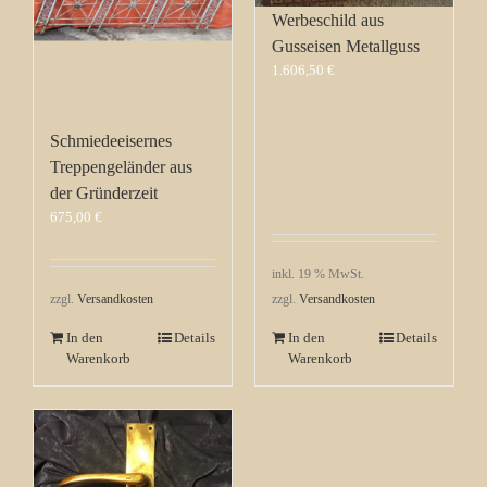
Werbeschild aus
Gusseisen Metallguss
1.606,50
€
Schmiedeeisernes
Treppengeländer aus
der Gründerzeit
675,00
€
inkl. 19 % MwSt.
zzgl.
Versandkosten
zzgl.
Versandkosten
In den
Details
In den
Details
Warenkorb
Warenkorb