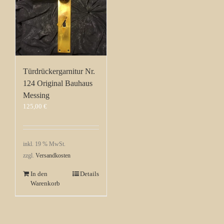
Türdrückergarnitur Nr.
124 Original Bauhaus
Messing
125,00
€
inkl. 19 % MwSt.
zzgl.
Versandkosten
In den
Details
Warenkorb