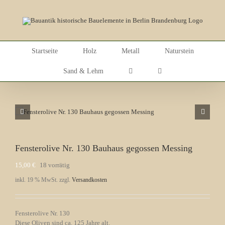
Skip
to
content
Startseite
Holz
Metall
Naturstein
Sand & Lehm
Fensterolive Nr. 130 Bauhaus gegossen Messing
15,00
€
18 vorrätig
inkl. 19 % MwSt.
zzgl.
Versandkosten
Fensterolive Nr. 130
Diese Oliven sind ca. 125 Jahre alt.