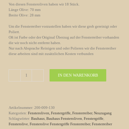
Von diesen Fensteroliven haben wir 18 Stück.
Länge Olive: 70 mm
Breite Olive: 28 mm
Um die Fensterreiber vorzustellen haben wir diese grob gereinigt oder
Poliert.
Oft ist Farbe oder der Original Überzug auf der Fensterreiber vorhanden
die wir noch nicht entfernt haben.
Nur nach Absprache Reinigen und oder Polieren wir die Fensterreiber
diese arbeiten sind mit zusätzlichen Kosten verbunden
IN DEN WARENKORB
Fensterolive
Nr.
130
Bauhaus
gegossen
Messing
Artikelnummer:
200-009-130
Menge
Kategorien:
Fensteroliven, Fenstergriffe, Fensterreiber
,
Neuzugang
Schlagwörter:
Bauhaus
,
Bauhaus Fensteroliven
,
Fenstergriffe
,
Fensterolive
,
Fensterolive Fenstergriffe Fensterreiber
,
Fensterreiber