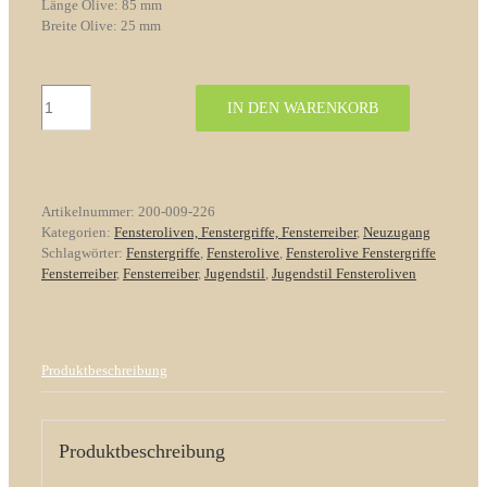
Länge Olive: 85 mm
Breite Olive: 25 mm
Fensterolive
IN DEN WARENKORB
Nr.
226
Jugendstil
Messing/
Wellenform
Artikelnummer:
200-009-226
Ornament
Kategorien:
Fensteroliven, Fenstergriffe, Fensterreiber
,
Neuzugang
Menge
Schlagwörter:
Fenstergriffe
,
Fensterolive
,
Fensterolive Fenstergriffe
Fensterreiber
,
Fensterreiber
,
Jugendstil
,
Jugendstil Fensteroliven
Produktbeschreibung
Produktbeschreibung