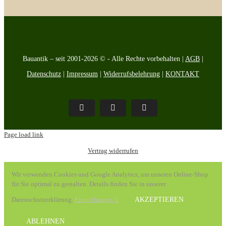
Bauantik – seit 2001-2026 © - Alle Rechte vorbehalten |
AGB
|
Datenschutz
|
Impressum
|
Widerrufsbelehrung
|
KONTAKT
Pinterest
Facebook
Instagram
Page load link
Vertrag widerrufen
Wir verwenden Cookies und Google Analytics, um unseren Online-Shop
für Sie optimal zu gestalten. Details finden Sie in unserer
Datenschutzerklärung.
Einstellungen
AKZEPTIEREN
ABLEHNEN