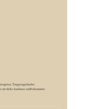
tergitter, Treppengeländer
zeit art-deko bauhaus waffenkammer