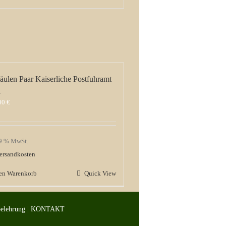
äulen Paar Kaiserliche Postfuhramt
n
,00
€
19 % MwSt.
ersandkosten
den Warenkorb
Quick View
belehrung
|
KONTAKT