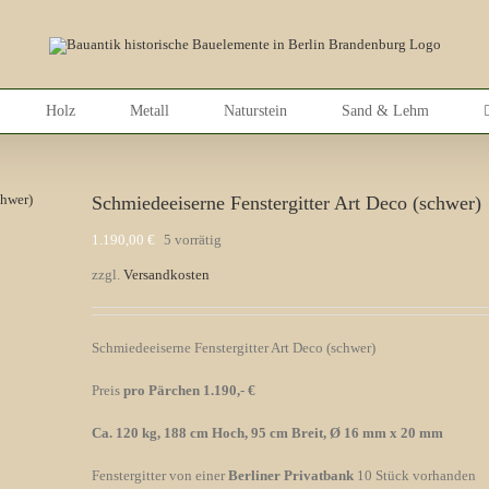
Holz
Metall
Naturstein
Sand & Lehm
Schmiedeeiserne Fenstergitter Art Deco (schwer)
1.190,00
€
5 vorrätig
zzgl.
Versandkosten
Schmiedeeiserne Fenstergitter Art Deco (schwer)
Preis
pro Pärchen 1.190,- €
Ca. 120 kg, 188 cm Hoch, 95 cm Breit, Ø 16 mm x 20 mm
Fenstergitter von einer
Berliner Privatbank
10 Stück vorhanden