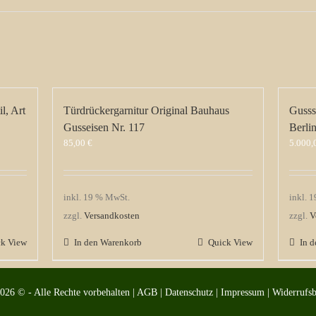
l, Art
Türdrückergarnitur Original Bauhaus
Gusss
Gusseisen Nr. 117
Berli
85,00
€
5.000
inkl. 19 % MwSt.
inkl. 
zzgl.
Versandkosten
zzgl.
V
ck View
In den Warenkorb
Quick View
In 
2026 © - Alle Rechte vorbehalten |
AGB
|
Datenschutz
|
Impressum
|
Widerrufs