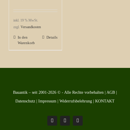
inkl. 19 % MwSt.
zzgl.
Versandkosten
In den
Details
Warenkorb
Bauantik – seit 2001-2026 © - Alle Rechte vorbehalten |
AGB
|
Datenschutz
|
Impressum
|
Widerrufsbelehrung
|
KONTAKT
Pinterest
Facebook
Instagram