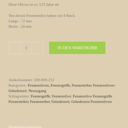
Diese Oliven ist ca. 125 Jahre alt.
Von diesen Fensterreiber haben wir 4 Stück.
Länge : 72 mm
Breite : 24 mm
IN DEN WARENKORB
Fensterreiber
Nr.
252
Gründerzeit
Messing
Menge
Artikelnummer:
200-009-252
Kategorien:
Fensteroliven, Fenstergriffe, Fensterreiber
,
Fensteroliven-
Gründerzeit
,
Neuzugang
Schlagwörter:
Fenstergriffe
,
Fensterolive
,
Fensterolive Fenstergriffe
Fensterreiber
,
Fensterreiber
,
Gründerzeit
,
Gründerzeit Fensteroliven
Produktbeschreibung