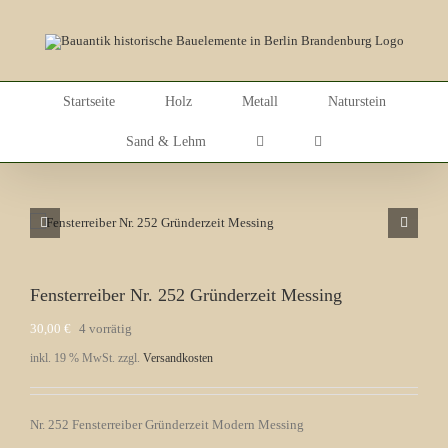
Skip
to
content
Startseite
Holz
Metall
Naturstein
Sand & Lehm
Fensterreiber Nr. 252 Gründerzeit Messing
30,00
€
4 vorrätig
inkl. 19 % MwSt.
zzgl.
Versandkosten
Nr. 252 Fensterreiber Gründerzeit Modern Messing