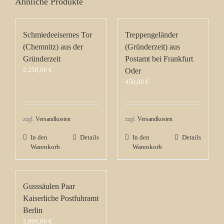
Ähnliche Produkte
Schmiedeeisernes Tor
Treppengeländer
(Chemnitz) aus der
(Gründerzeit) aus
Gründerzeit
Postamt bei Frankfurt
2.250,00
€
Oder
450,00
€
zzgl.
Versandkosten
zzgl.
Versandkosten
In den
Details
In den
Details
Warenkorb
Warenkorb
Gusssäulen Paar
Kaiserliche Postfuhramt
Berlin
5.000,00
€