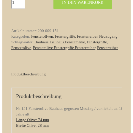
IN DEN WARENKORB
Nr.
151
Bauhaus
gegossen
Messing
Artikelnummer:
200-009-151
/
Kategorien:
Fensteroliven, Fenstergriffe, Fensterreiber
,
Neuzugang
vernickelt
Schlagwörter:
Bauhaus
,
Bauhaus Fensterolive
,
Fenstergriffe
,
Menge
Fensterolive
,
Fensterolive Fenstergriffe Fensterreiber
,
Fensterreiber
Produktbeschreibung
Produktbeschreibung
Nr. 151 Fensterolive Bauhaus gegossen Messing / vernickelt ca. 100
Jahre alt.
Länge Olive: 74 mm
Breite Olive: 28 mm