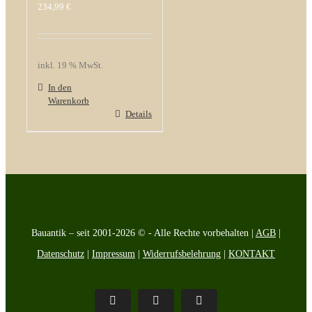
234,99
€
inkl. 19 % MwSt.
In den
Warenkorb
Details
Bauantik – seit 2001-2026 © - Alle Rechte vorbehalten |
AGB
|
Datenschutz
|
Impressum
|
Widerrufsbelehrung
|
KONTAKT
Pinterest
Facebook
Instagram