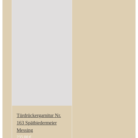
Türdrückergarnitur Nr.
163 Spätbiedermeier
Messing
235,00
€