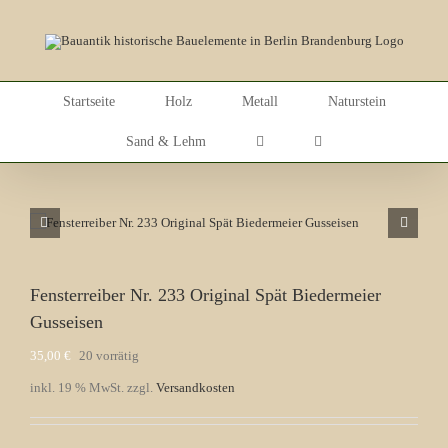
Skip
to
content
Startseite
Holz
Metall
Naturstein
Sand & Lehm
Fensterreiber Nr. 233 Original Spät Biedermeier
Gusseisen
35,00
€
20 vorrätig
inkl. 19 % MwSt.
zzgl.
Versandkosten