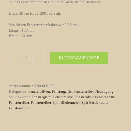
Nr. 233 Fensterreiber Original Spät Biedermeier Gusseisen
Diese Oliven ist ca. 200 Jahre alt.
Von diesen Fensterreiber haben wir 20 Stück.
Länge : 108 mm
Breite : 24 mm
IN DEN WARENKORB
Fensterreiber
Nr.
233
Original
Spät
Artikelnummer:
200-009-233
Biedermeier
Kategorien:
Fensteroliven, Fenstergriffe, Fensterreiber
,
Neuzugang
Gusseisen
Schlagwörter:
Fenstergriffe
,
Fensterolive
,
Fensterolive Fenstergriffe
Menge
Fensterreiber
,
Fensterreiber
,
Spät Biedermeier
,
Spät Biedermeier
Fensteroliven