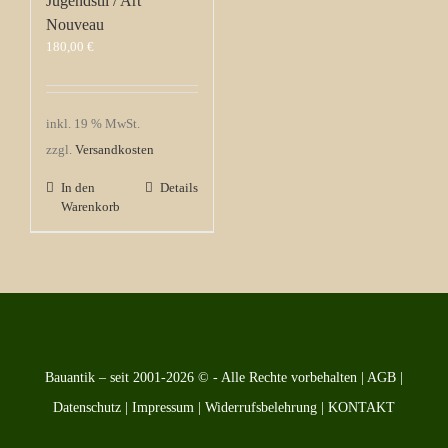
Jugendstil / Art
Nouveau
180,00
€
inkl. 19 % MwSt.
zzgl.
Versandkosten
In den
Details
Warenkorb
Bauantik – seit 2001-2026 © - Alle Rechte vorbehalten |
AGB
|
Datenschutz
|
Impressum
|
Widerrufsbelehrung
|
KONTAKT