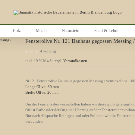
Holz
Metall
Naturstein
Sand & Lehm
Fensterolive Nr. 121 Bauhaus gegossen Messing /
23,00
€
4 vorrätig
inkl. 19 % MwSt.
zzgl.
Versandkosten
Nr.121 Fensterolive Bauhaus gegossen Messing / vernickelt ca. 100 
Länge Olive: 80 mm
Breite Olive: 20 mm
Um die Fensterreiber vorzustellen haben wir diese grob gereinigt od
Oft ist Farbe oder der Original Überzug auf der Fensterreiber vorha
Nur nach Absprache Reinigen und oder Polieren wir die Fensterreibe
verbunden