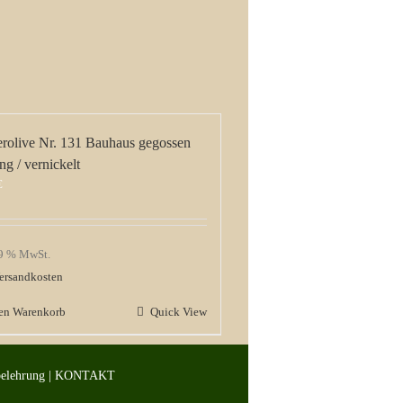
erolive Nr. 131 Bauhaus gegossen
ng / vernickelt
€
19 % MwSt.
ersandkosten
den Warenkorb
Quick View
belehrung
|
KONTAKT