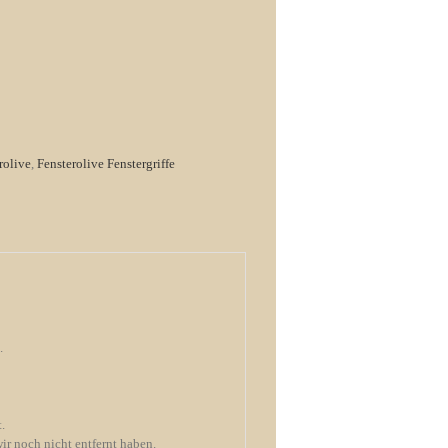
rolive
,
Fensterolive Fenstergriffe
.
.
wir noch nicht entfernt haben.