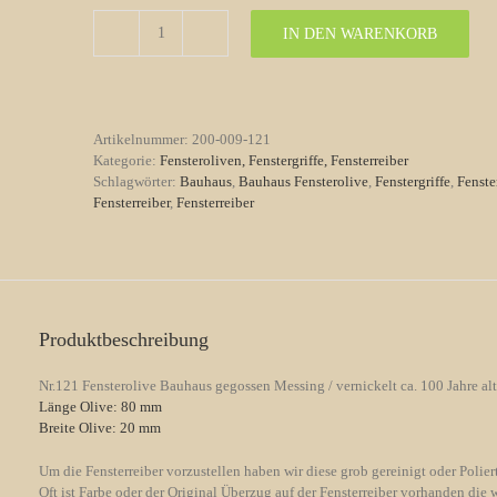
IN DEN WARENKORB
Fensterolive
Nr.
121
Bauhaus
gegossen
Artikelnummer:
200-009-121
Messing
Kategorie:
Fensteroliven, Fenstergriffe, Fensterreiber
/
Schlagwörter:
Bauhaus
,
Bauhaus Fensterolive
,
Fenstergriffe
,
Fenste
vernickelt
Fensterreiber
,
Fensterreiber
Menge
Produktbeschreibung
Nr.121 Fensterolive Bauhaus gegossen Messing / vernickelt ca. 100 Jahre alt
Länge Olive: 80 mm
Breite Olive: 20 mm
Um die Fensterreiber vorzustellen haben wir diese grob gereinigt oder Poliert
Oft ist Farbe oder der Original Überzug auf der Fensterreiber vorhanden die 