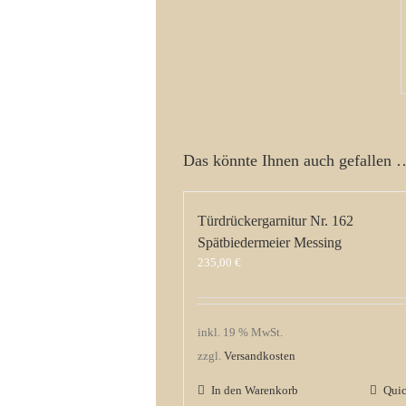
Das könnte Ihnen auch gefallen 
Türdrückergarnitur Nr. 162
Spätbiedermeier Messing
235,00
€
inkl. 19 % MwSt.
zzgl.
Versandkosten
In den Warenkorb
Qui