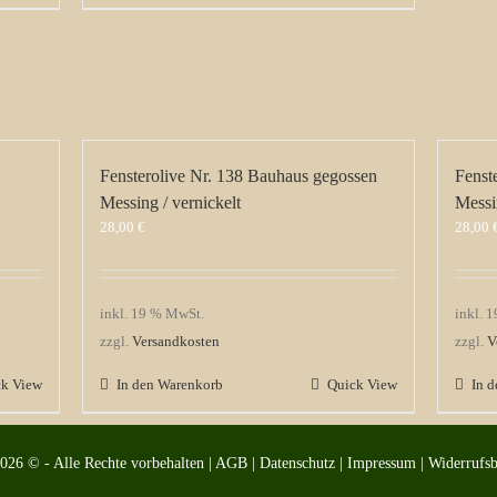
Fensterolive Nr. 138 Bauhaus gegossen
Fenst
Messing / vernickelt
Messi
28,00
€
28,00
inkl. 19 % MwSt.
inkl. 
zzgl.
Versandkosten
zzgl.
V
ck View
In den Warenkorb
Quick View
In 
2026 © - Alle Rechte vorbehalten |
AGB
|
Datenschutz
|
Impressum
|
Widerrufs