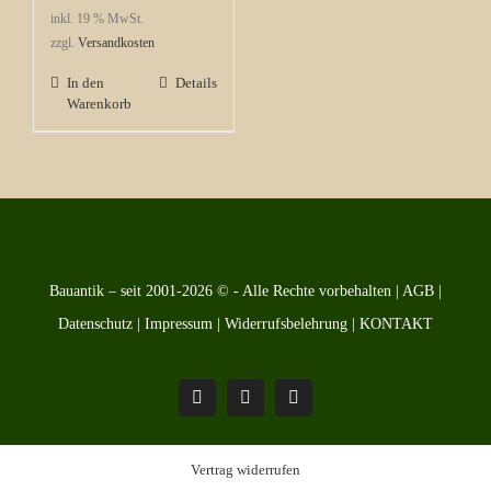
inkl. 19 % MwSt.
zzgl.
Versandkosten
In den
Details
Warenkorb
Bauantik – seit 2001-2026 © - Alle Rechte vorbehalten |
AGB
|
Datenschutz
|
Impressum
|
Widerrufsbelehrung
|
KONTAKT
Pinterest
Facebook
Instagram
Vertrag widerrufen