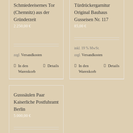
Schmiedeeisernes Tor
Türdrückergarnitur
(Chemnitz) aus der
Original Bauhaus
Gründerzeit
Gusseisen Nr. 117
2.250,00
€
85,00
€
inkl. 19 % MwSt.
zzgl.
Versandkosten
zzgl.
Versandkosten
In den
Details
In den
Details
Warenkorb
Warenkorb
Gusssäulen Paar
Kaiserliche Postfuhramt
Berlin
5.000,00
€