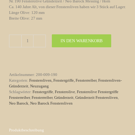
Nr. 190 Fensterolive Gründerzeit / Neo Barock Messing / Horn
Ca. 140 Jahre Alt, von dieser Fensteroliven haben wir 3 Stück auf Lager.
Länge Olive: 120 mm
Breite Olive: 27 mm
IN DEN WARENKORB
Fensterolive
Nr.
190
Gründerzeit
Neo
Barock
Artikelnummer:
200-009-190
Messing/Horn
Kategorien:
Fensteroliven, Fenstergriffe, Fensterreiber
,
Fensteroliven-
Menge
Gründerzeit
,
Neuzugang
Schlagwörter:
Fenstergriffe
,
Fensterolive
,
Fensterolive Fenstergriffe
Fensterreiber
,
Fensterreiber
,
Gründerzeit
,
Gründerzeit Fensteroliven
,
Neo Barock
,
Neo Barock Fensteroliven
Produktbeschreibung