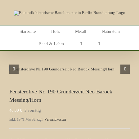
Skip
to
content
Startseite
Holz
Metall
Naturstein
Sand & Lehm
Fensterolive Nr. 190 Gründerzeit Neo Barock
Messing/Horn
40,00
€
3 vorrätig
inkl. 19 % MwSt.
zzgl.
Versandkosten