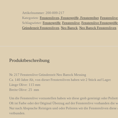
/
Neo
Artikelnummer:
200-009-217
Barock
Kategorien:
Fensteroliven, Fenstergriffe, Fensterreiber
,
Fensteroliv
Messing
Schlagwörter:
Fenstergriffe
,
Fensterolive
,
Fensterolive Fenstergriffe
Menge
Gründerzeit Fensteroliven
,
Neo Barock
,
Neo Barock Fensteroliven
Produktbeschreibung
Nr. 217 Fensterolive Gründerzeit Neo Barock Messing
Ca. 140 Jahre Alt, von dieser Fensteroliven haben wir 2 Stück auf Lager.
Länge Olive: 115 mm
Breite Olive: 25 mm
Um die Fensterolive vorzustellen haben wir diese grob gereinigt oder Poliert
Oft ist Farbe oder der Original Überzug auf der Fensterolive vorhanden die w
Nur nach Absprache Reinigen und oder Polieren wir die Fensteroliven diese 
verbunden.