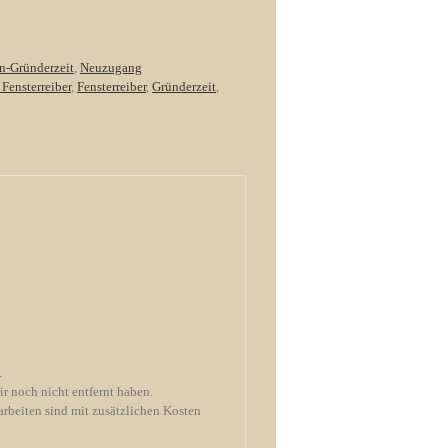
en-Gründerzeit
,
Neuzugang
 Fensterreiber
,
Fensterreiber
,
Gründerzeit
,
.
ir noch nicht entfernt haben.
arbeiten sind mit zusätzlichen Kosten