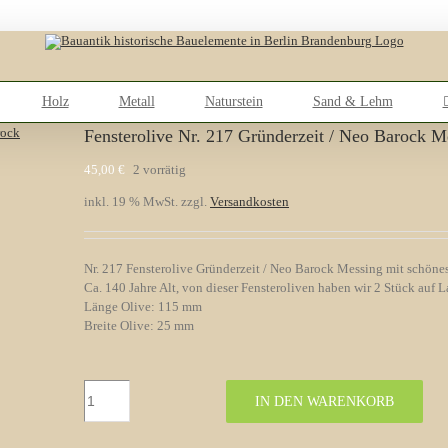
Holz
Metall
Naturstein
Sand & Lehm
Fensterolive Nr. 217 Gründerzeit / Neo Barock M
45,00
€
2 vorrätig
inkl. 19 % MwSt.
zzgl.
Versandkosten
Nr. 217 Fensterolive Gründerzeit / Neo Barock Messing mit schöne
Ca. 140 Jahre Alt, von dieser Fensteroliven haben wir 2 Stück auf L
Länge Olive: 115 mm
Breite Olive: 25 mm
Fensterolive
IN DEN WARENKORB
Nr.
217
Gründerzeit