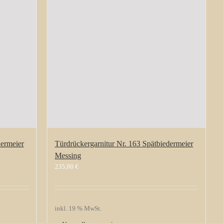
dermeier
Türdrückergarnitur Nr. 163 Spätbiedermeier
Messing
235,00
€
inkl. 19 % MwSt.