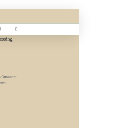
essing
s Ornament.
ager.