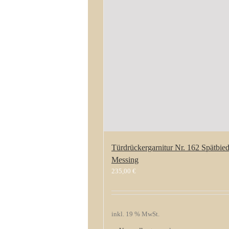
Türdrückergarnitur Nr. 162 Spätbie
Messing
235,00
€
inkl. 19 % MwSt.