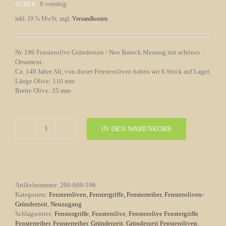
45,00
€
6 vorrätig
inkl. 19 % MwSt.
zzgl.
Versandkosten
Nr. 196 Fensterolive Gründerzeit / Neo Barock Messing mit schönes
Ornament.
Ca. 140 Jahre Alt, von dieser Fensteroliven haben wir 6 Stück auf Lager.
Länge Olive: 110 mm
Breite Olive: 25 mm
IN DEN WARENKORB
Fensterolive
Nr.
196
Gründerzeit
/
Neo
Artikelnummer:
200-009-196
Barock
Kategorien:
Fensteroliven, Fenstergriffe, Fensterreiber
,
Fensteroliven-
Messing
Gründerzeit
,
Neuzugang
Menge
Schlagwörter:
Fenstergriffe
,
Fensterolive
,
Fensterolive Fenstergriffe
Fensterreiber
,
Fensterreiber
,
Gründerzeit
,
Gründerzeit Fensteroliven
,