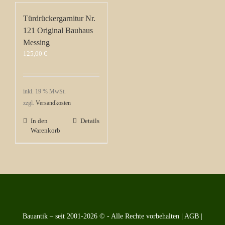
Türdrückergarnitur Nr.
121 Original Bauhaus
Messing
125,00
€
inkl. 19 % MwSt.
zzgl.
Versandkosten
In den
Details
Warenkorb
Bauantik – seit 2001-2026 © - Alle Rechte vorbehalten |
AGB
|