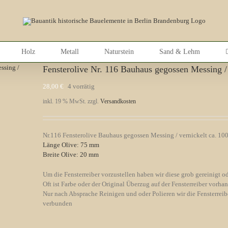
Holz
Metall
Naturstein
Sand & Lehm
Fensterolive Nr. 116 Bauhaus gegossen Messing / 
28,00
€
4 vorrätig
inkl. 19 % MwSt.
zzgl.
Versandkosten
Nr.116 Fensterolive Bauhaus gegossen Messing / vernickelt ca. 100 
Länge Olive: 75 mm
Breite Olive: 20 mm
Um die Fensterreiber vorzustellen haben wir diese grob gereinigt od
Oft ist Farbe oder der Original Überzug auf der Fensterreiber vorha
Nur nach Absprache Reinigen und oder Polieren wir die Fensterreibe
verbunden