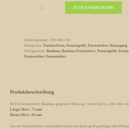
IN DEN WARENKORB
Fensterolive
Nr.
116
Bauhaus
gegossen
Messing
Artikelnummer:
200-009-116
/
Kategorien:
Fensteroliven, Fenstergriffe, Fensterreiber
,
Neuzugang
vernickelt
Schlagwörter:
Bauhaus
,
Bauhaus Fensterolive
,
Fenstergriffe
,
Fenste
Menge
Fensterreiber
,
Fensterreiber
Produktbeschreibung
Nr.116 Fensterolive Bauhaus gegossen Messing / vernickelt ca. 100 Jahre alt
Länge Olive: 75 mm
Breite Olive: 20 mm
Um die Fensterreiber vorzustellen haben wir diese grob gereinigt oder Poliert