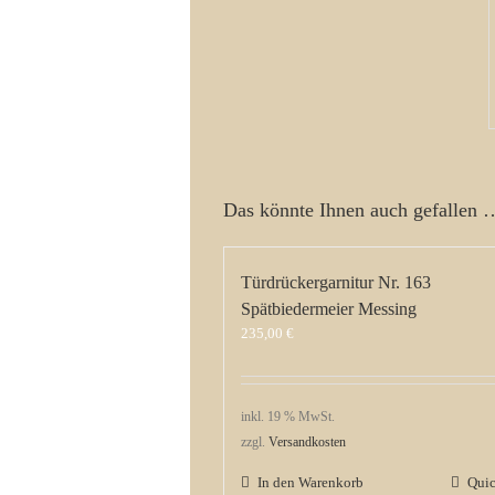
Das könnte Ihnen auch gefallen 
Türdrückergarnitur Nr. 163
Spätbiedermeier Messing
235,00
€
inkl. 19 % MwSt.
zzgl.
Versandkosten
In den Warenkorb
Qui