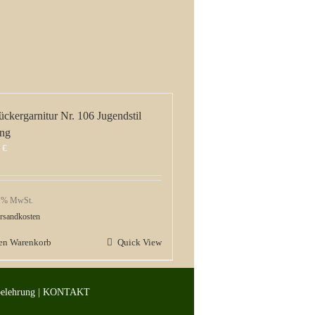
ückergarnitur Nr. 106 Jugendstil
ng
0
€
9 % MwSt.
rsandkosten
den Warenkorb
Quick View
belehrung
|
KONTAKT