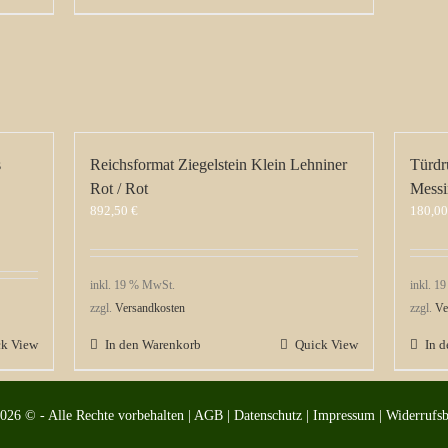
s
Reichsformat Ziegelstein Klein Lehniner
Türdr
Rot / Rot
Messi
892,50
€
180,0
inkl. 19 % MwSt.
inkl. 1
zzgl.
Versandkosten
zzgl.
Ve
ck View
In den Warenkorb
Quick View
In 
2026 © - Alle Rechte vorbehalten |
AGB
|
Datenschutz
|
Impressum
|
Widerrufs