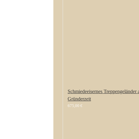
Schmiedeeisernes Treppengeländer 
Gründerzeit
675,00
€