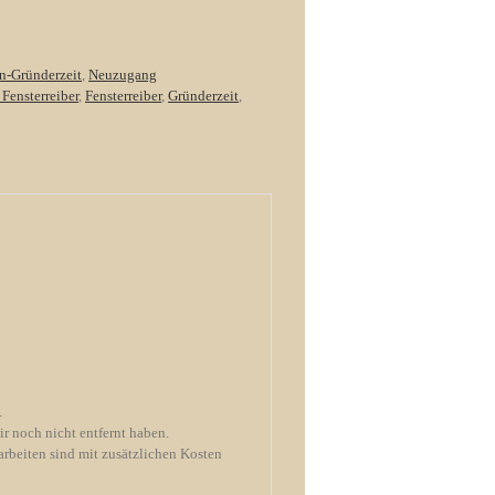
en-Gründerzeit
,
Neuzugang
 Fensterreiber
,
Fensterreiber
,
Gründerzeit
,
.
ir noch nicht entfernt haben.
arbeiten sind mit zusätzlichen Kosten