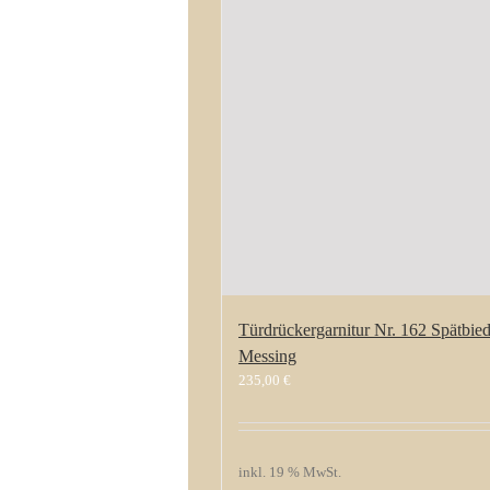
Türdrückergarnitur Nr. 162 Spätbie
Messing
235,00
€
inkl. 19 % MwSt.