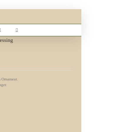
essing
s Ornament.
ager.