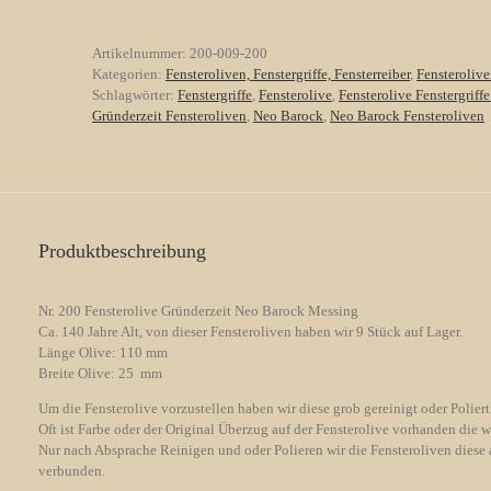
/
Neo
Artikelnummer:
200-009-200
Barock
Kategorien:
Fensteroliven, Fenstergriffe, Fensterreiber
,
Fensteroliv
Messing
Schlagwörter:
Fenstergriffe
,
Fensterolive
,
Fensterolive Fenstergriffe
Menge
Gründerzeit Fensteroliven
,
Neo Barock
,
Neo Barock Fensteroliven
Produktbeschreibung
Nr. 200 Fensterolive Gründerzeit Neo Barock Messing
Ca. 140 Jahre Alt, von dieser Fensteroliven haben wir 9 Stück auf Lager.
Länge Olive: 110 mm
Breite Olive: 25 mm
Um die Fensterolive vorzustellen haben wir diese grob gereinigt oder Poliert
Oft ist Farbe oder der Original Überzug auf der Fensterolive vorhanden die w
Nur nach Absprache Reinigen und oder Polieren wir die Fensteroliven diese 
verbunden.