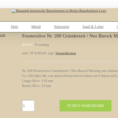
Holz
Metall
Naturstein
Sand & Lehm
Fensterolive Nr. 200 Gründerzeit / Neo Barock M
40,00
€
9 vorrätig
inkl. 19 % MwSt.
zzgl.
Versandkosten
Nr. 200 Fensterolive Gründerzeit / Neo Barock Messing mit schöne
Ca. 140 Jahre Alt, von dieser Fensteroliven haben wir 9 Stück auf L
Länge Olive: 110 mm
Breite Olive: 25 mm
Fensterolive
IN DEN WARENKORB
Nr.
200
Gründerzeit