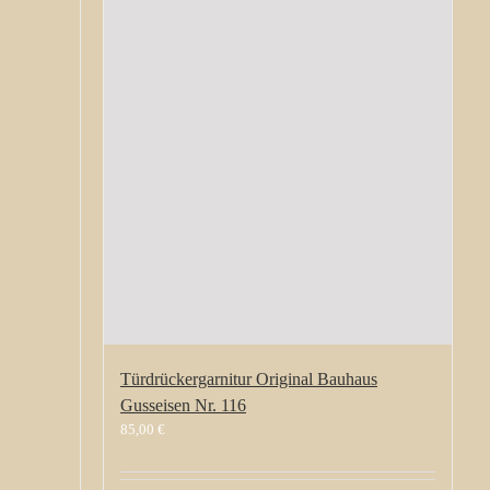
Türdrückergarnitur Original Bauhaus
Gusseisen Nr. 116
85,00
€