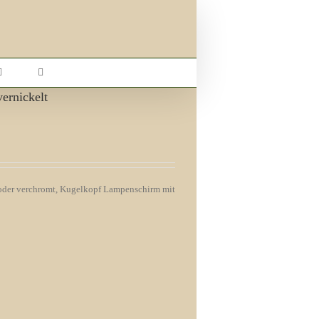
ernickelt
 oder verchromt, Kugelkopf Lampenschirm mit