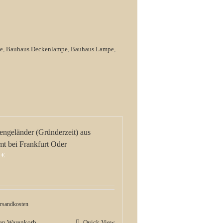
te
,
Bauhaus Deckenlampe
,
Bauhaus Lampe
,
engeländer (Gründerzeit) aus
mt bei Frankfurt Oder
0
€
rsandkosten
den Warenkorb
Quick View