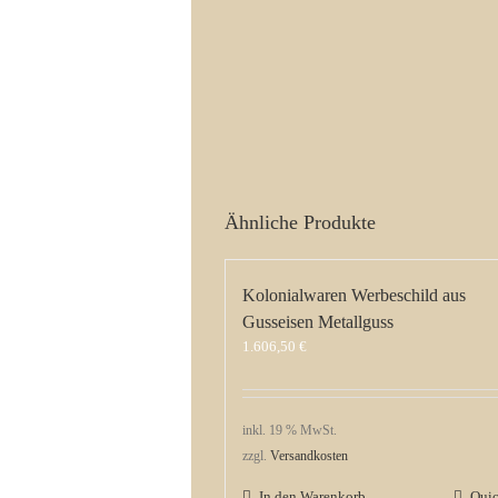
Ähnliche Produkte
Kolonialwaren Werbeschild aus
Gusseisen Metallguss
1.606,50
€
inkl. 19 % MwSt.
zzgl.
Versandkosten
In den Warenkorb
Qui