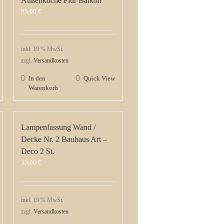
Außenküche Flur Balkon
95,00
€
inkl. 19 % MwSt.
zzgl.
Versandkosten
In den
Quick View
Warenkorb
Lampenfassung Wand /
Decke Nr. 2 Bauhaus Art –
Deco 2 St.
35,00
€
inkl. 19 % MwSt.
zzgl.
Versandkosten