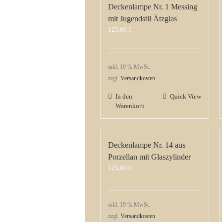
Deckenlampe Nr. 1 Messing
mit Jugendstil Ätzglas
125,00
€
inkl. 19 % MwSt.
zzgl.
Versandkosten
In den
Quick View
Warenkorb
Deckenlampe Nr. 14 aus
Porzellan mit Glaszylinder
125,00
€
inkl. 19 % MwSt.
zzgl.
Versandkosten