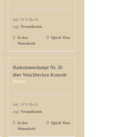
inkl. 19 % MwSt.
zzgl.
Versandkosten
In den
Quick View
Warenkorb
Badezimmerlampe Nr. 26
über Waschbecken Konsole
50,00
€
inkl. 19 % MwSt.
zzgl.
Versandkosten
In den
Quick View
Warenkorb