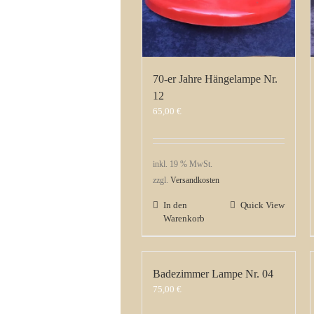
70-er Jahre Hängelampe Nr.
12
65,00
€
inkl. 19 % MwSt.
zzgl.
Versandkosten
In den
Quick View
Warenkorb
Badezimmer Lampe Nr. 04
75,00
€