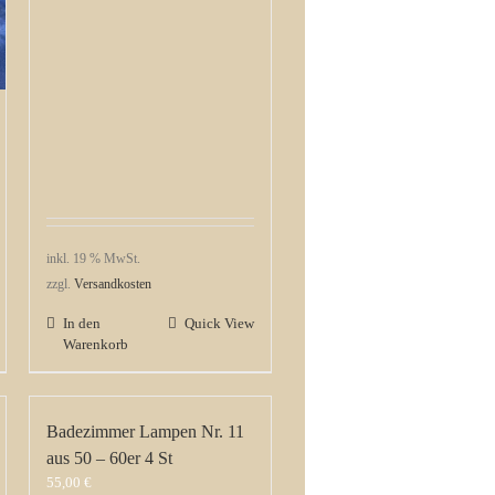
inkl. 19 % MwSt.
zzgl.
Versandkosten
In den
Quick View
Warenkorb
Badezimmer Lampen Nr. 11
aus 50 – 60er 4 St
55,00
€