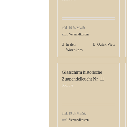
inkl. 19 % MwSt.
zzgl.
Versandkosten
In den
Quick View
Warenkorb
Glasschirm historische
Zugpendelleucht Nr. 11
65,00
€
inkl. 19 % MwSt.
zzgl.
Versandkosten