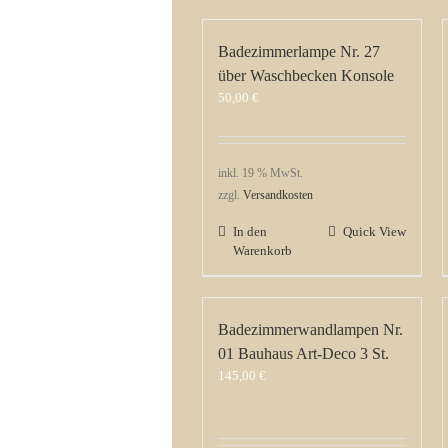
Badezimmerlampe Nr. 27
über Waschbecken Konsole
50,00
€
inkl. 19 % MwSt.
zzgl.
Versandkosten
In den
Quick View
Warenkorb
Badezimmerwandlampen Nr.
01 Bauhaus Art-Deco 3 St.
145,00
€