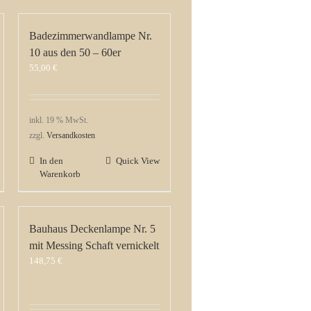
Badezimmerwandlampe Nr.
10 aus den 50 – 60er
55,00
€
inkl. 19 % MwSt.
zzgl.
Versandkosten
In den
Quick View
Warenkorb
Bauhaus Deckenlampe Nr. 5
mit Messing Schaft vernickelt
148,75
€