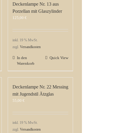
Deckenlampe Nr. 13 aus
Porzellan mit Glaszylinder
125,00
€
inkl. 19 % MwSt.
zzgl.
Versandkosten
In den
Quick View
Warenkorb
Deckenlampe Nr. 22 Messing
mit Jugendstil Ätzglas
55,00
€
inkl. 19 % MwSt.
zzgl.
Versandkosten