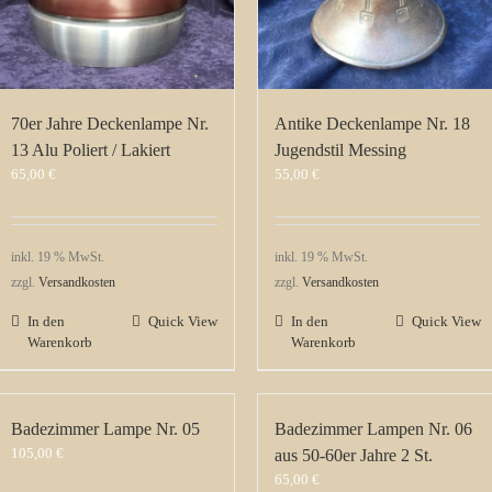
70er Jahre Deckenlampe Nr.
Antike Deckenlampe Nr. 18
13 Alu Poliert / Lakiert
Jugendstil Messing
65,00
€
55,00
€
inkl. 19 % MwSt.
inkl. 19 % MwSt.
zzgl.
Versandkosten
zzgl.
Versandkosten
In den
Quick View
In den
Quick View
Warenkorb
Warenkorb
Badezimmer Lampe Nr. 05
Badezimmer Lampen Nr. 06
105,00
€
aus 50-60er Jahre 2 St.
65,00
€