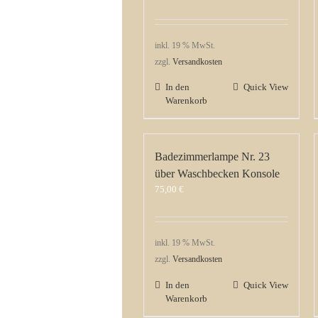
inkl. 19 % MwSt.
zzgl.
Versandkosten
In den
Quick View
Warenkorb
Badezimmerlampe Nr. 23
über Waschbecken Konsole
75,00
€
inkl. 19 % MwSt.
zzgl.
Versandkosten
In den
Quick View
Warenkorb