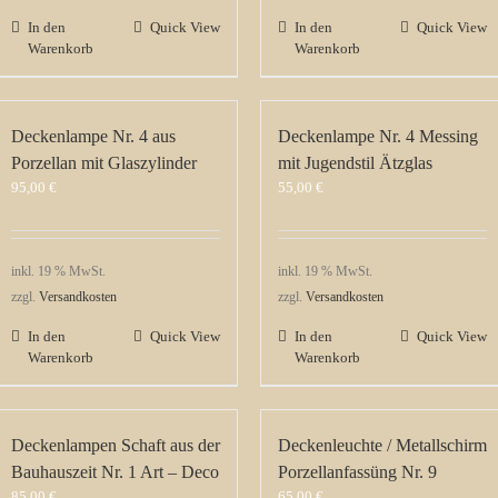
In den
Quick View
In den
Quick View
Warenkorb
Warenkorb
Deckenlampe Nr. 4 aus
Deckenlampe Nr. 4 Messing
Porzellan mit Glaszylinder
mit Jugendstil Ätzglas
95,00
€
55,00
€
inkl. 19 % MwSt.
inkl. 19 % MwSt.
zzgl.
Versandkosten
zzgl.
Versandkosten
In den
Quick View
In den
Quick View
Warenkorb
Warenkorb
Deckenlampen Schaft aus der
Deckenleuchte / Metallschirm
Bauhauszeit Nr. 1 Art – Deco
Porzellanfassüng Nr. 9
85,00
€
65,00
€