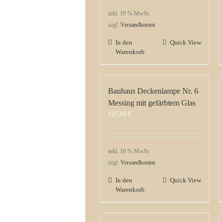
inkl. 19 % MwSt.
zzgl.
Versandkosten
In den
Quick View
Warenkorb
Bauhaus Deckenlampe Nr. 6
Messing mit gefärbtem Glas
125,00
€
inkl. 19 % MwSt.
zzgl.
Versandkosten
In den
Quick View
Warenkorb