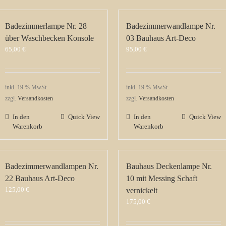
Badezimmerlampe Nr. 28
Badezimmerwandlampe Nr.
über Waschbecken Konsole
03 Bauhaus Art-Deco
65,00
€
95,00
€
inkl. 19 % MwSt.
inkl. 19 % MwSt.
zzgl.
Versandkosten
zzgl.
Versandkosten
In den
Quick View
In den
Quick View
Warenkorb
Warenkorb
Badezimmerwandlampen Nr.
Bauhaus Deckenlampe Nr.
22 Bauhaus Art-Deco
10 mit Messing Schaft
125,00
€
vernickelt
175,00
€