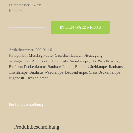
Durchmesser: 34 cm
Höhe: 30 cm
IN DEN WARENKORB
Deckenlampe
Glass
/
Messing
Artikelnummer:
200-014-014
Nr.
Kategorien:
Messing kupfer Gusseisenlampen
,
Neuzugang
14
Schlagwörter:
Alte Deckenlampe
,
alte Wandlampe
,
alte Wandleuchte
,
Menge
Bauhaus Deckenlampe
,
Bauhaus Lampe
,
Bauhaus Stehlampe
,
Bauhaus
Tischlampe
,
Bauhaus Wandlampe
,
Deckenlampe
,
Glass Deckenlampe
,
Jugendstil Deckenlampe
Produktbeschreibung
Produktbeschreibung