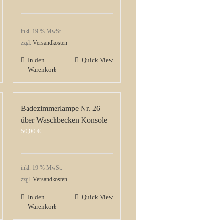
inkl. 19 % MwSt.
zzgl.
Versandkosten
In den
Quick View
Warenkorb
Badezimmerlampe Nr. 26
über Waschbecken Konsole
50,00
€
inkl. 19 % MwSt.
zzgl.
Versandkosten
In den
Quick View
Warenkorb