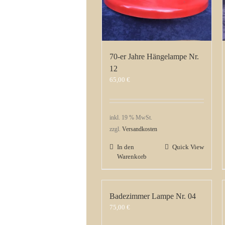
70-er Jahre Hängelampe Nr.
12
65,00
€
inkl. 19 % MwSt.
zzgl.
Versandkosten
In den
Quick View
Warenkorb
Badezimmer Lampe Nr. 04
75,00
€