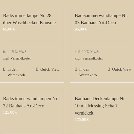
Badezimmerlampe Nr. 28
Badezimmerwandlampe Nr.
über Waschbecken Konsole
03 Bauhaus Art-Deco
65,00
€
95,00
€
inkl. 19 % MwSt.
inkl. 19 % MwSt.
zzgl.
Versandkosten
zzgl.
Versandkosten
In den
Quick View
In den
Quick View
Warenkorb
Warenkorb
Badezimmerwandlampen Nr.
Bauhaus Deckenlampe Nr.
22 Bauhaus Art-Deco
10 mit Messing Schaft
125,00
€
vernickelt
175,00
€