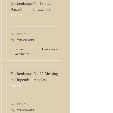
Deckenlampe Nr. 13 aus
Porzellan mit Glaszylinder
125,00
€
inkl. 19 % MwSt.
zzgl.
Versandkosten
In den
Quick View
Warenkorb
Deckenlampe Nr. 22 Messing
mit Jugendstil Ätzglas
55,00
€
inkl. 19 % MwSt.
zzgl.
Versandkosten