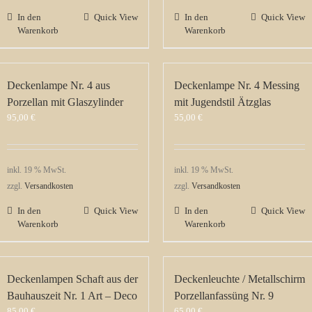
In den
Quick View
In den
Quick View
Warenkorb
Warenkorb
Deckenlampe Nr. 4 aus
Deckenlampe Nr. 4 Messing
Porzellan mit Glaszylinder
mit Jugendstil Ätzglas
95,00
€
55,00
€
inkl. 19 % MwSt.
inkl. 19 % MwSt.
zzgl.
Versandkosten
zzgl.
Versandkosten
In den
Quick View
In den
Quick View
Warenkorb
Warenkorb
Deckenlampen Schaft aus der
Deckenleuchte / Metallschirm
Bauhauszeit Nr. 1 Art – Deco
Porzellanfassüng Nr. 9
85,00
€
65,00
€