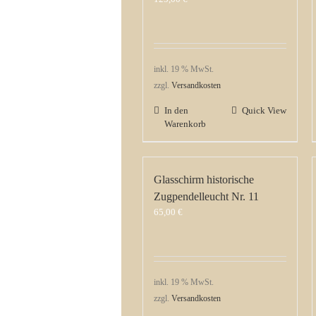
inkl. 19 % MwSt.
zzgl.
Versandkosten
In den
Quick View
Warenkorb
Glasschirm historische
Zugpendelleucht Nr. 11
65,00
€
inkl. 19 % MwSt.
zzgl.
Versandkosten