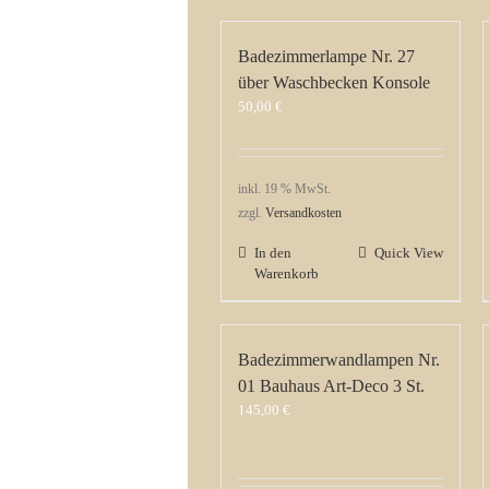
Badezimmerlampe Nr. 27
über Waschbecken Konsole
50,00
€
inkl. 19 % MwSt.
zzgl.
Versandkosten
In den
Quick View
Warenkorb
Badezimmerwandlampen Nr.
01 Bauhaus Art-Deco 3 St.
145,00
€