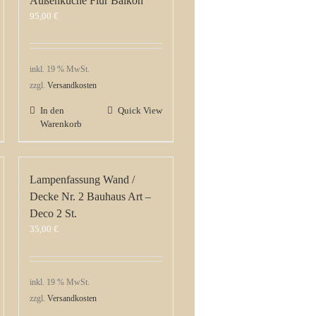
Außenküche Flur Balkon
95,00
€
inkl. 19 % MwSt.
zzgl.
Versandkosten
In den
Quick View
Warenkorb
Lampenfassung Wand /
Decke Nr. 2 Bauhaus Art –
Deco 2 St.
35,00
€
inkl. 19 % MwSt.
zzgl.
Versandkosten