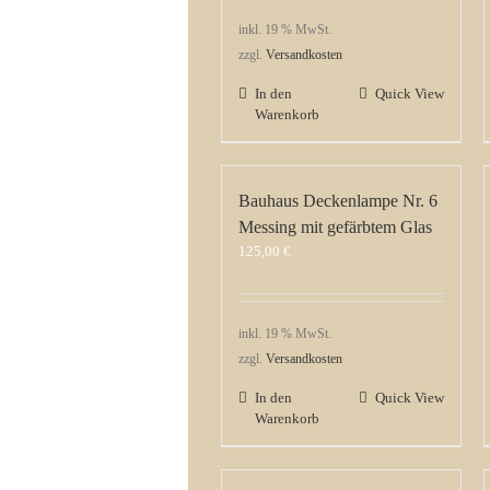
inkl. 19 % MwSt.
zzgl.
Versandkosten
In den
Quick View
Warenkorb
Bauhaus Deckenlampe Nr. 6
Messing mit gefärbtem Glas
125,00
€
inkl. 19 % MwSt.
zzgl.
Versandkosten
In den
Quick View
Warenkorb