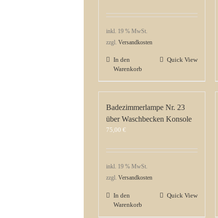
inkl. 19 % MwSt.
zzgl.
Versandkosten
In den
Quick View
Warenkorb
Badezimmerlampe Nr. 23
über Waschbecken Konsole
75,00
€
inkl. 19 % MwSt.
zzgl.
Versandkosten
In den
Quick View
Warenkorb