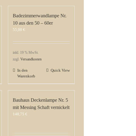
Badezimmerwandlampe Nr.
10 aus den 50 – 60er
55,00
€
inkl. 19 % MwSt.
zzgl.
Versandkosten
In den
Quick View
Warenkorb
Bauhaus Deckenlampe Nr. 5
mit Messing Schaft vernickelt
148,75
€