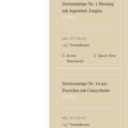
Deckenlampe Nr. 1 Messing
mit Jugendstil Ätzglas
125,00
€
inkl. 19 % MwSt.
zzgl.
Versandkosten
In den
Quick View
Warenkorb
Deckenlampe Nr. 14 aus
Porzellan mit Glaszylinder
125,00
€
inkl. 19 % MwSt.
zzgl.
Versandkosten