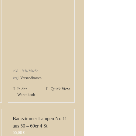
inkl. 19 % MwSt.
zzgl.
Versandkosten
In den
Quick View
Warenkorb
Badezimmer Lampen Nr. 11
aus 50 – 60er 4 St
55,00
€