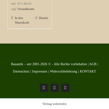
inkl. 19 % MwSt.
zzgl.
Versandkosten
In den
Details
Warenkorb
Bauantik – seit 2001-2026 © - Alle Rechte vorbehalten |
AGB
|
Datenschutz
|
Impressum
|
Widerrufsbelehrung
|
KONTAKT
Pinterest
Facebook
Instagram
Vertrag widerrufen