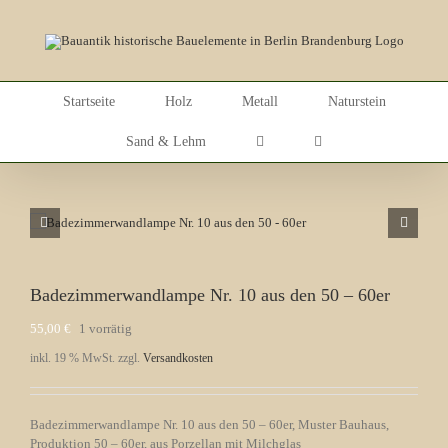
Skip
to
content
Startseite
Holz
Metall
Naturstein
Sand & Lehm
Badezimmerwandlampe Nr. 10 aus den 50 – 60er
55,00
€
1 vorrätig
inkl. 19 % MwSt.
zzgl.
Versandkosten
Badezimmerwandlampe Nr. 10 aus den 50 – 60er, Muster Bauhaus,
Produktion 50 – 60er, aus Porzellan mit Milchglas