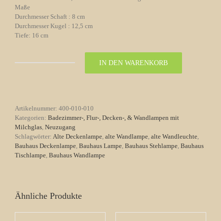
Maße
Durchmesser Schaft : 8 cm
Durchmesser Kugel : 12,5 cm
Tiefe: 16 cm
IN DEN WARENKORB
Badezimmerwandlampe
Nr.
10
aus
den
Artikelnummer:
400-010-010
50
Kategorien:
Badezimmer-, Flur-, Decken-, & Wandlampen mit
-
Milchglas
,
Neuzugang
60er
Schlagwörter:
Alte Deckenlampe
,
alte Wandlampe
,
alte Wandleuchte
,
Menge
Bauhaus Deckenlampe
,
Bauhaus Lampe
,
Bauhaus Stehlampe
,
Bauhaus
Tischlampe
,
Bauhaus Wandlampe
Ähnliche Produkte