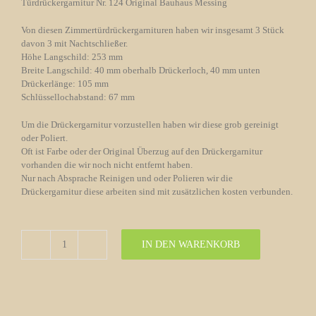
Türdrückergarnitur Nr. 124 Original Bauhaus Messing
Von diesen Zimmertürdrückergarnituren haben wir insgesamt 3 Stück
davon 3 mit Nachtschließer.
Höhe Langschild: 253 mm
Breite Langschild: 40 mm oberhalb Drückerloch, 40 mm unten
Drückerlänge: 105 mm
Schlüssellochabstand: 67 mm
Um die Drückergarnitur vorzustellen haben wir diese grob gereinigt
oder Poliert.
Oft ist Farbe oder der Original Überzug auf den Drückergarnitur
vorhanden die wir noch nicht entfernt haben.
Nur nach Absprache Reinigen und oder Polieren wir die
Drückergarnitur diese arbeiten sind mit zusätzlichen kosten verbunden.
IN DEN WARENKORB
Türdrückergarnitur
Nr.
124
Original
Bauhaus