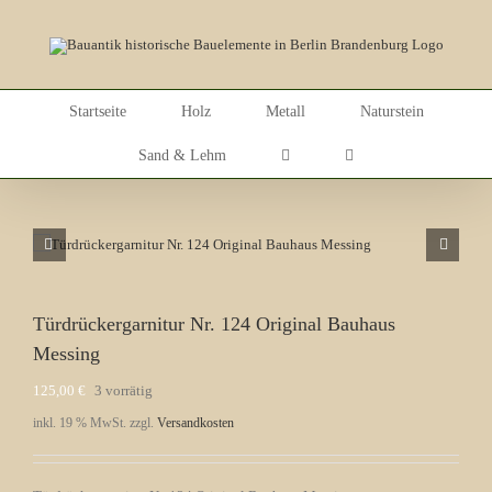
Skip
to
content
Startseite
Holz
Metall
Naturstein
Sand & Lehm
Türdrückergarnitur Nr. 124 Original Bauhaus
Messing
125,00
€
3 vorrätig
inkl. 19 % MwSt.
zzgl.
Versandkosten