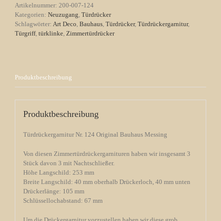
Messing
Artikelnummer:
200-007-124
Menge
Kategorien:
Neuzugang
,
Türdrücker
Schlagwörter:
Art Deco
,
Bauhaus
,
Türdrücker
,
Türdrückergarnitur
,
Türgriff
,
türklinke
,
Zimmertürdrücker
Produktbeschreibung
Produktbeschreibung
Türdrückergarnitur Nr. 124 Original Bauhaus Messing
Von diesen Zimmertürdrückergarnituren haben wir insgesamt 3
Stück davon 3 mit Nachtschließer.
Höhe Langschild: 253 mm
Breite Langschild: 40 mm oberhalb Drückerloch, 40 mm unten
Drückerlänge: 105 mm
Schlüssellochabstand: 67 mm
Um die Drückergarnitur vorzustellen haben wir diese grob