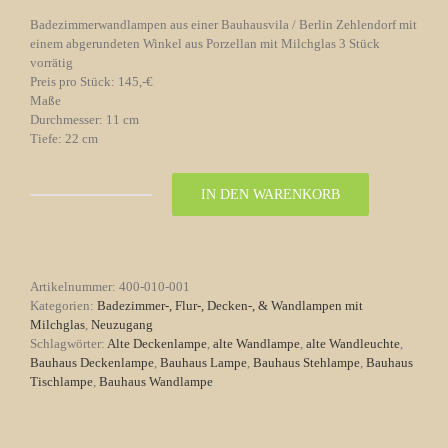
Badezimmerwandlampen aus einer Bauhausvila / Berlin Zehlendorf mit
einem abgerundeten Winkel aus Porzellan mit Milchglas 3 Stück
vorrätig
Preis pro Stück: 145,-€
Maße
Durchmesser: 11 cm
Tiefe: 22 cm
IN DEN WARENKORB
Badezimmerwandlampen
Nr.
01
Bauhaus
Art-
Artikelnummer:
400-010-001
Deco
Kategorien:
Badezimmer-, Flur-, Decken-, & Wandlampen mit
3
Milchglas
,
Neuzugang
St.
Schlagwörter:
Alte Deckenlampe
,
alte Wandlampe
,
alte Wandleuchte
,
Menge
Bauhaus Deckenlampe
,
Bauhaus Lampe
,
Bauhaus Stehlampe
,
Bauhaus
Tischlampe
,
Bauhaus Wandlampe