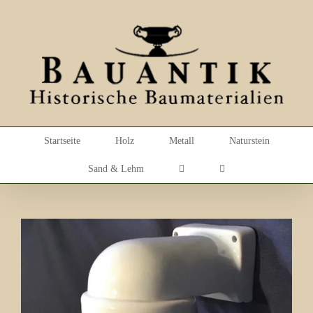
Skip
to
content
Startseite
Holz
Metall
Naturstein
Sand & Lehm