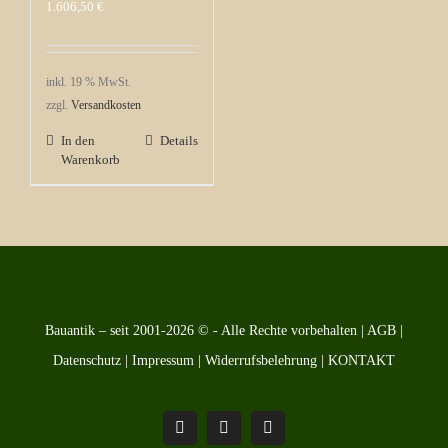
1.606,50
€
inkl. 19 % MwSt.
zzgl.
Versandkosten
In den
Details
Warenkorb
Bauantik – seit 2001-2026 © - Alle Rechte vorbehalten |
AGB
|
Datenschutz
|
Impressum
|
Widerrufsbelehrung
|
KONTAKT
Pinterest
Facebook
Instagram