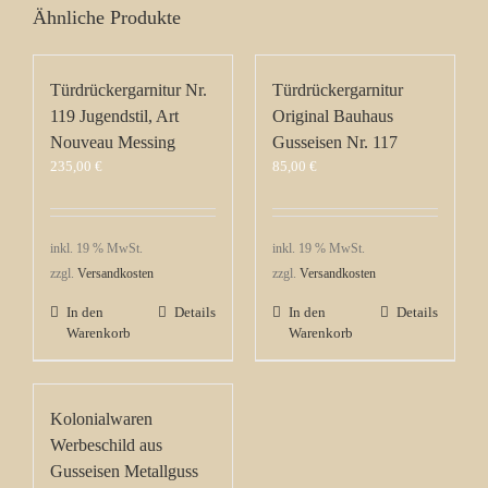
Ähnliche Produkte
Türdrückergarnitur Nr.
Türdrückergarnitur
119 Jugendstil, Art
Original Bauhaus
Nouveau Messing
Gusseisen Nr. 117
235,00
€
85,00
€
inkl. 19 % MwSt.
inkl. 19 % MwSt.
zzgl.
Versandkosten
zzgl.
Versandkosten
In den
Details
In den
Details
Warenkorb
Warenkorb
Kolonialwaren
Werbeschild aus
Gusseisen Metallguss