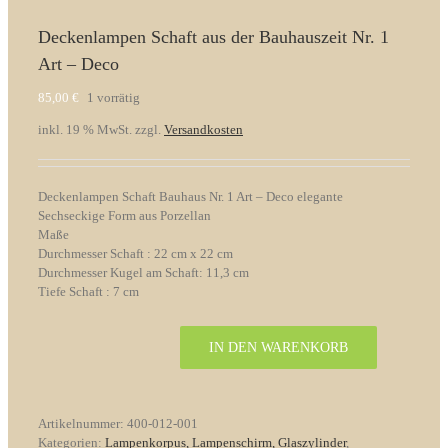
Deckenlampen Schaft aus der Bauhauszeit Nr. 1
Art – Deco
85,00
€
1 vorrätig
inkl. 19 % MwSt.
zzgl.
Versandkosten
Deckenlampen Schaft Bauhaus Nr. 1 Art – Deco elegante
Sechseckige Form aus Porzellan
Maße
Durchmesser Schaft : 22 cm x 22 cm
Durchmesser Kugel am Schaft: 11,3 cm
Tiefe Schaft : 7 cm
IN DEN WARENKORB
Deckenlampen
Schaft
aus
der
Artikelnummer:
400-012-001
Bauhauszeit
Kategorien:
Lampenkorpus, Lampenschirm, Glaszylinder
,