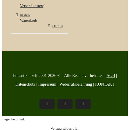
Versandkosten
zzgl.
In den
Warenkorb
Details
Bauantik – seit 2001-2026 © - Alle Rechte vorbehalten |
AGB
|
Datenschutz
|
Impressum
|
Widerrufsbelehrung
|
KONTAKT
Pinterest
Facebook
Instagram
Page load link
Vertrag widerrufen