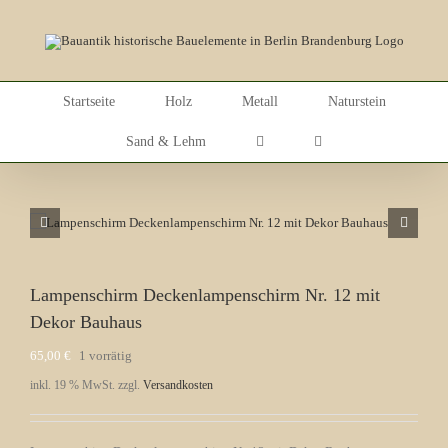
Skip
to
content
Startseite
Holz
Metall
Naturstein
Sand & Lehm
Lampenschirm Deckenlampenschirm Nr. 12 mit
Dekor Bauhaus
65,00
€
1 vorrätig
inkl. 19 % MwSt.
zzgl.
Versandkosten