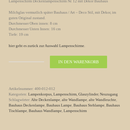
Lampenschirm Deckenlampenschirm Nr. 12 mit Dekor Bauhaus
Milchglas vermutlich später Bauhaus / Art – Deco Stil, mit Dekor, im
guten Original zustand.
Durchmesser Oben innen: 8 cm
Durchmesser Unten Innen: 16 cm
Tiefe: 19 cm
hier geht es zurück zur Auswahl Lampenschirme.
IN DEN WARENKORB
Lampenschirm
Deckenlampenschirm
Nr.
12
mit
Artikelnummer:
400-012-012
Dekor
Kategorien:
Lampenkorpus, Lampenschirm, Glaszylinder
,
Neuzugang
Bauhaus
Schlagwörter:
Alte Deckenlampe
,
alte Wandlampe
,
alte Wandleuchte
,
Menge
Bauhaus Deckenlampe
,
Bauhaus Lampe
,
Bauhaus Stehlampe
,
Bauhaus
Tischlampe
,
Bauhaus Wandlampe
,
Lampenschirm