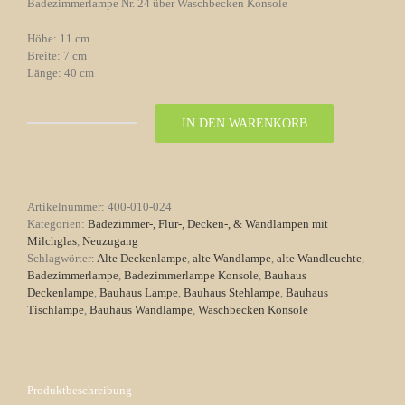
Badezimmerlampe Nr. 24 über Waschbecken Konsole
Höhe: 11 cm
Breite: 7 cm
Länge: 40 cm
IN DEN WARENKORB
Badezimmerlampe
Nr.
24
über
Waschbecken
Artikelnummer:
400-010-024
Konsole
Kategorien:
Badezimmer-, Flur-, Decken-, & Wandlampen mit
Menge
Milchglas
,
Neuzugang
Schlagwörter:
Alte Deckenlampe
,
alte Wandlampe
,
alte Wandleuchte
,
Badezimmerlampe
,
Badezimmerlampe Konsole
,
Bauhaus
Deckenlampe
,
Bauhaus Lampe
,
Bauhaus Stehlampe
,
Bauhaus
Tischlampe
,
Bauhaus Wandlampe
,
Waschbecken Konsole
Produktbeschreibung