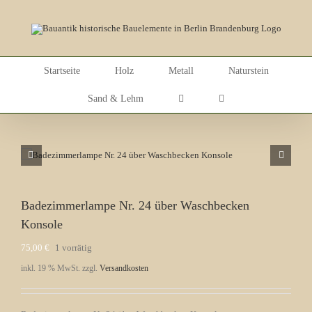
Skip
to
content
Startseite
Holz
Metall
Naturstein
Sand & Lehm
Badezimmerlampe Nr. 24 über Waschbecken
Konsole
75,00
€
1 vorrätig
inkl. 19 % MwSt.
zzgl.
Versandkosten