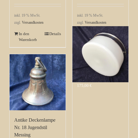
inkl. 19 % MwSt.
inkl. 19 % MwSt.
zzgl.
Versandkosten
zzgl.
Versandkosten
In den
Details
In den
Details
Warenkorb
Warenkorb
Bauhaus Deckenlampe
Nr. 10 mit Messing
Schaft vernickelt
175,00
€
Antike Deckenlampe
Nr. 18 Jugendstil
Messing