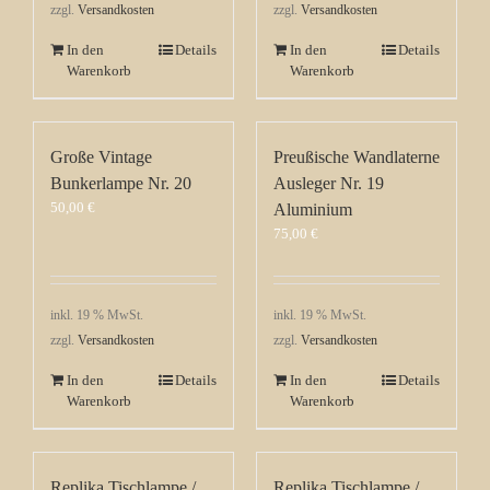
zzgl.
Versandkosten
zzgl.
Versandkosten
In den
Details
In den
Details
Warenkorb
Warenkorb
Große Vintage
Preußische Wandlaterne
Bunkerlampe Nr. 20
Ausleger Nr. 19
50,00
€
Aluminium
75,00
€
inkl. 19 % MwSt.
inkl. 19 % MwSt.
zzgl.
Versandkosten
zzgl.
Versandkosten
In den
Details
In den
Details
Warenkorb
Warenkorb
Replika Tischlampe /
Replika Tischlampe /