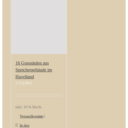
16 Gusssäulen aus
Speichergebäude im
Havelland
5.712,00
€
inkl. 19 % MwSt.
Versandkosten
zzgl.
In den