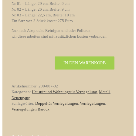
Nr. 01 – Länge: 29 cm, Breite: 9 cm
Nr. 02 – Länge: 26 cm, Breite: 9 cm
Nr. 03 – Länge: 22,5 cm, Breite: 10 cm
Ein Satz von 3 Stück kostet 275 Euro
Nur nach Absprache Reinigen und oder Polieren
wir diese arbeiten sind mit zusätzlichen kosten verbunden
IN DEN WARENKORB
Doppeltür
Verriegelungen
Nr.
02
Artikelnummer:
200-007-02
Barock
Kategorien:
Haustür und Wohnungstür Verriegelung
,
Metall
,
Menge
Neuzugang
Schlagwörter:
Doppeltür Verriegelungen
,
Verriegelungen
,
Verriegelungen Barock