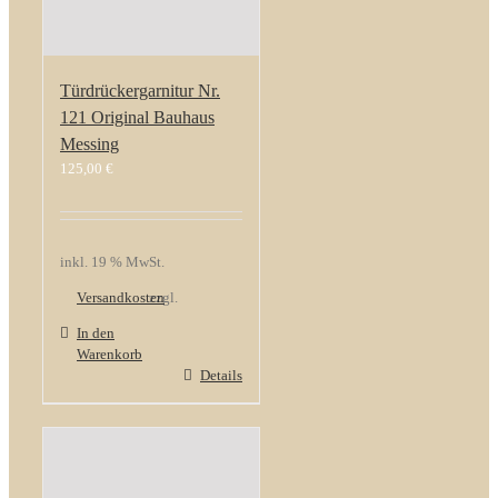
Türdrückergarnitur Nr.
121 Original Bauhaus
Messing
125,00
€
inkl. 19 % MwSt.
Versandkosten
zzgl.
In den
Warenkorb
Details