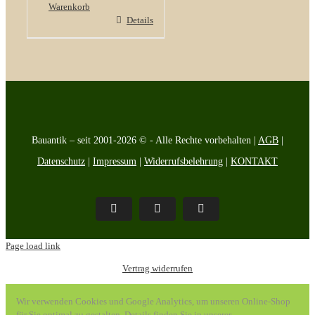
Warenkorb
Details
Bauantik – seit 2001-2026 © - Alle Rechte vorbehalten |
AGB
|
Datenschutz
|
Impressum
|
Widerrufsbelehrung
|
KONTAKT
Pinterest
Facebook
Instagram
Page load link
Vertrag widerrufen
Wir verwenden Cookies und Google Analytics, um unseren Online-Shop
für Sie optimal zu gestalten. Details finden Sie in unserer