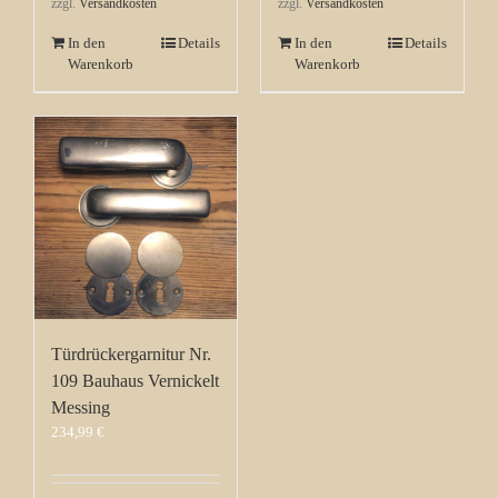
zzgl.
Versandkosten
zzgl.
Versandkosten
In den
Details
In den
Details
Warenkorb
Warenkorb
Türdrückergarnitur Nr.
109 Bauhaus Vernickelt
Messing
234,99
€