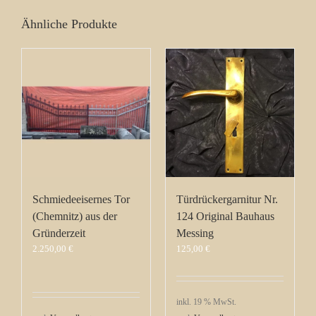
Ähnliche Produkte
Schmiedeeisernes Tor
Türdrückergarnitur Nr.
(Chemnitz) aus der
124 Original Bauhaus
Gründerzeit
Messing
2.250,00
€
125,00
€
inkl. 19 % MwSt.