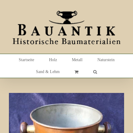
Skip
to
content
Startseite
Holz
Metall
Naturstein
Sand & Lehm