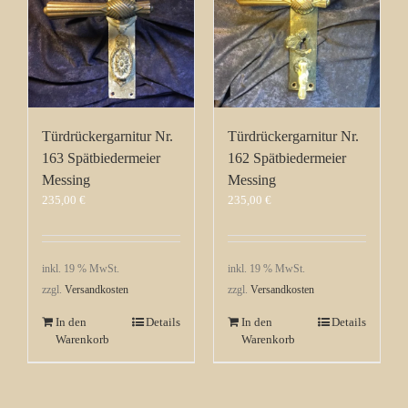
Türdrückergarnitur Nr.
Türdrückergarnitur Nr.
163 Spätbiedermeier
162 Spätbiedermeier
Messing
Messing
235,00
€
235,00
€
inkl. 19 % MwSt.
inkl. 19 % MwSt.
zzgl.
Versandkosten
zzgl.
Versandkosten
In den
Details
In den
Details
Warenkorb
Warenkorb