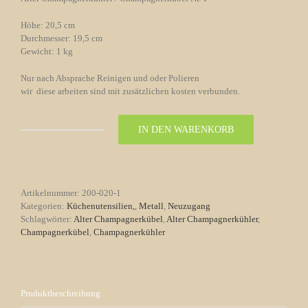
Höhe: 20,5 cm
Durchmesser: 19,5 cm
Gewicht: 1 kg
Nur nach Absprache Reinigen und oder Polieren
wir diese arbeiten sind mit zusätzlichen kosten verbunden.
IN DEN WARENKORB
Alter
Champagnerkühler
/
Champagnerkübel
Nr.
Artikelnummer:
200-020-1
1
Kategorien:
Küchenutensilien,
,
Metall
,
Neuzugang
Menge
Schlagwörter:
Alter Champagnerkübel
,
Alter Champagnerkühler
,
Champagnerkübel
,
Champagnerkühler
Produktbeschreibung