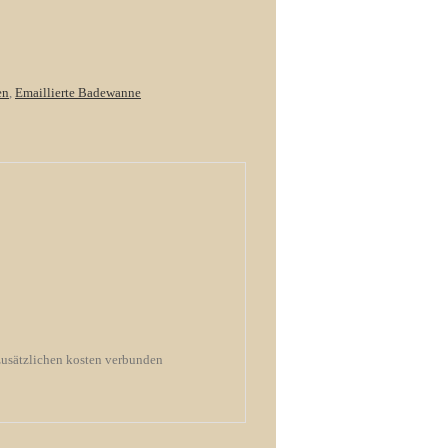
en
,
Emaillierte Badewanne
 zusätzlichen kosten verbunden