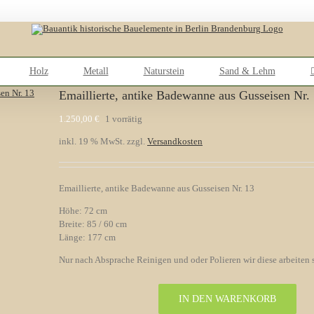
Holz
Metall
Naturstein
Sand & Lehm
Emaillierte, antike Badewanne aus Gusseisen Nr.
1.250,00
€
1 vorrätig
inkl. 19 % MwSt.
zzgl.
Versandkosten
Emaillierte, antike Badewanne aus Gusseisen Nr. 13
Höhe: 72 cm
Breite: 85 / 60 cm
Länge: 177 cm
Nur nach Absprache Reinigen und oder Polieren wir diese arbeiten 
IN DEN WARENKORB
Emaillierte,