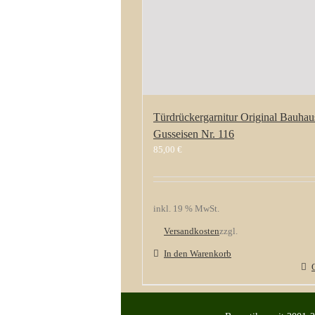
Türdrückergarnitur Original Bauhau
Gusseisen Nr. 116
85,00
€
inkl. 19 % MwSt.
Versandkosten
zzgl.
In den Warenkorb