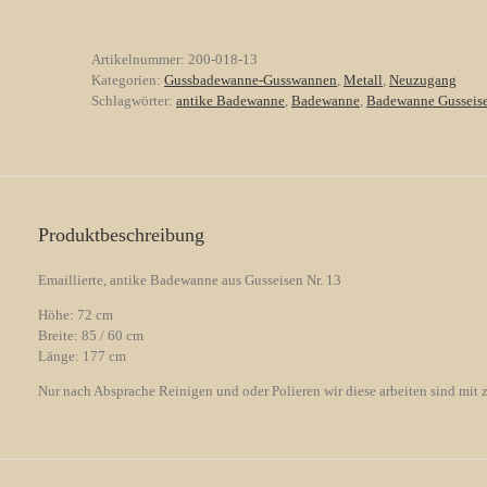
antike
Badewanne
aus
Artikelnummer:
200-018-13
Gusseisen
Kategorien:
Gussbadewanne-Gusswannen
,
Metall
,
Neuzugang
Nr.
Schlagwörter:
antike Badewanne
,
Badewanne
,
Badewanne Gusseis
13
Menge
Produktbeschreibung
Emaillierte, antike Badewanne aus Gusseisen Nr. 13
Höhe: 72 cm
Breite: 85 / 60 cm
Länge: 177 cm
Nur nach Absprache Reinigen und oder Polieren wir diese arbeiten sind mit