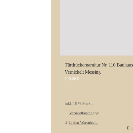
Türdrückergarnitur Nr. 110 Bauhaus
Vernickelt Messing
145,00
€
inkl. 19 % MwSt.
Versandkosten
zzgl.
In den Warenkorb