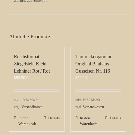
Zurück zur Auswahl
.
Ähnliche Produkte
Reichsformat
Türdrückergarnitur
Ziegelstein Klein
Original Bauhaus
Lehniner Rot / Rot
Gusseisen Nr. 116
892,50
€
85,00
€
inkl. 19 % MwSt.
inkl. 19 % MwSt.
zzgl.
Versandkosten
zzgl.
Versandkosten
In den
Details
In den
Details
Warenkorb
Warenkorb