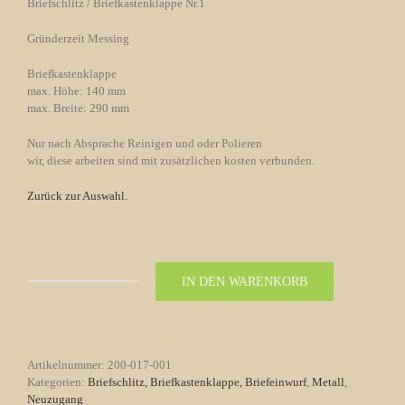
Briefschlitz / Briefkastenklappe Nr.1
Gründerzeit Messing
Briefkastenklappe
max. Höhe: 140 mm
max. Breite: 290 mm
Nur nach Absprache Reinigen und oder Polieren
wir, diese arbeiten sind mit zusätzlichen kosten verbunden.
Zurück zur Auswahl
.
IN DEN WARENKORB
Briefschlitz
/
Briefkastenklappe
Nr.1
Gründerzeit
Artikelnummer:
200-017-001
Messing
Kategorien:
Briefschlitz, Briefkastenklappe, Briefeinwurf
,
Metall
,
Menge
Neuzugang