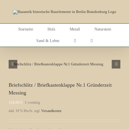
Skip
to
content
Startseite
Holz
Metall
Naturstein
Sand & Lehm
Briefschlitz / Briefkastenklappe Nr.1 Gründerzeit
Messing
120,00
€
1 vorrätig
inkl. 19 % MwSt.
zzgl.
Versandkosten