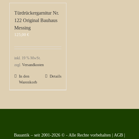
Türdrückergarnitur Nr.
122 Original Bauhaus
Messing
125,00
€
inkl. 19 % MwSt.
zzgl.
Versandkosten
In den
Details
Warenkorb
Bauantik – seit 2001-2026 © - Alle Rechte vorbehalten |
AGB
|