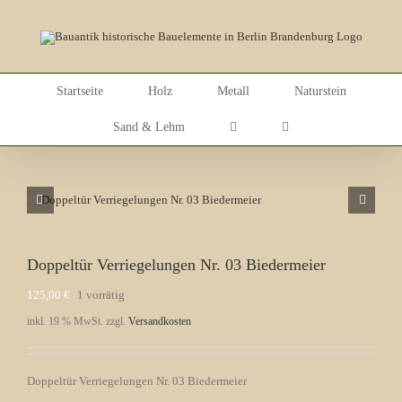
Skip
to
content
Startseite
Holz
Metall
Naturstein
Sand & Lehm
Doppeltür Verriegelungen Nr. 03 Biedermeier
125,00
€
1 vorrätig
inkl. 19 % MwSt.
zzgl.
Versandkosten
Doppeltür Verriegelungen Nr. 03 Biedermeier