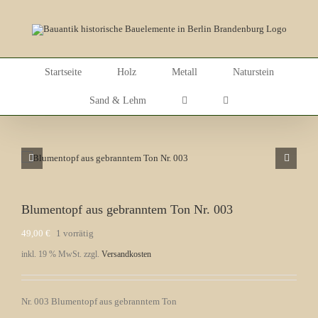
Skip
to
content
Startseite
Holz
Metall
Naturstein
Sand & Lehm
Blumentopf aus gebranntem Ton Nr. 003
49,00
€
1 vorrätig
inkl. 19 % MwSt.
zzgl.
Versandkosten
Nr. 003 Blumentopf aus gebranntem Ton