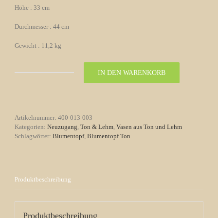
Höhe : 33 cm
Durchmesser : 44 cm
Gewicht : 11,2 kg
IN DEN WARENKORB
Blumentopf
aus
gebranntem
Ton
Nr.
Artikelnummer:
400-013-003
003
Kategorien:
Neuzugang
,
Ton & Lehm
,
Vasen aus Ton und Lehm
Menge
Schlagwörter:
Blumentopf
,
Blumentopf Ton
Produktbeschreibung
Produktbeschreibung