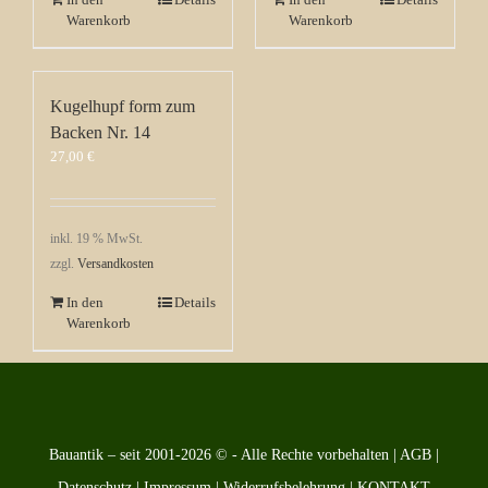
Warenkorb
Warenkorb
Kugelhupf form zum
Backen Nr. 14
27,00
€
inkl. 19 % MwSt.
zzgl.
Versandkosten
In den
Details
Warenkorb
Bauantik – seit 2001-2026 © - Alle Rechte vorbehalten |
AGB
|
Datenschutz
|
Impressum
|
Widerrufsbelehrung
|
KONTAKT