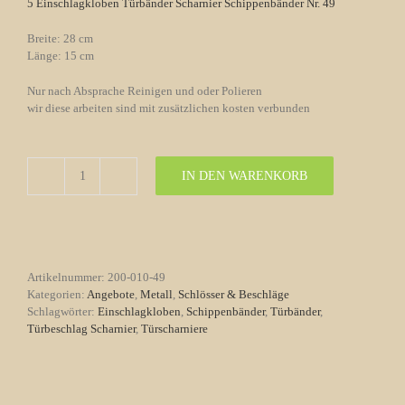
5 Einschlagkloben Türbänder Scharnier Schippenbänder Nr. 49
Breite: 28 cm
Länge: 15 cm
Nur nach Absprache Reinigen und oder Polieren
wir diese arbeiten sind mit zusätzlichen kosten verbunden
IN DEN WARENKORB
5
Einschlagkloben
Türbänder
Scharnier
Schippenbänder
Nr.
Artikelnummer:
200-010-49
49
Kategorien:
Angebote
,
Metall
,
Schlösser & Beschläge
Menge
Schlagwörter:
Einschlagkloben
,
Schippenbänder
,
Türbänder
,
Türbeschlag Scharnier
,
Türscharniere