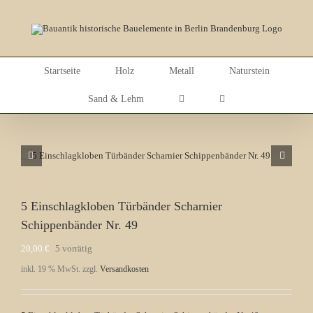
Skip
to
content
Startseite
Holz
Metall
Naturstein
Sand & Lehm
5 Einschlagkloben Türbänder Scharnier
Schippenbänder Nr. 49
20,00
€
5 vorrätig
inkl. 19 % MwSt.
zzgl.
Versandkosten