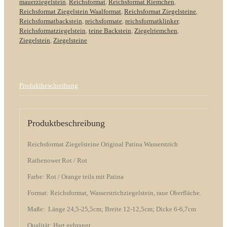
mauerziegelstein
,
Reichsformat
,
Reichsformat Riemchen
,
Reichsformat Ziegelstein Waalformat
,
Reichsformat Ziegelsteine
,
Reichsformatbackstein
,
reichsformate
,
reichsformatklinker
,
Reichsformatziegelstein
,
teine Backstein
,
Ziegelriemchen
,
Ziegelstein
,
Ziegelsteine
Produktbeschreibung
Produktbeschreibung
Reichsformat Ziegelsteine Original Patina Wasserstrich
Rathenower Rot / Rot
Farbe: Rot / Orange teils mit Patina
Format: Reichsformat, Wasserstrichziegelstein, raue Oberfläche.
Maße: Länge 24,5-25,5cm; Breite 12-12,5cm; Dicke 6-6,7cm
Qualität: Hart gebrannt