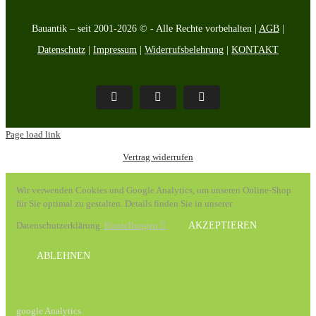
Bauantik – seit 2001-2026 © - Alle Rechte vorbehalten |
AGB
|
Datenschutz
|
Impressum
|
Widerrufsbelehrung
|
KONTAKT
Pinterest
Facebook
Instagram
Page load link
Vertrag widerrufen
Wir verwenden Cookies und Google Analytics, um unseren Online-Shop
für Sie optimal zu gestalten. Details finden Sie in unserer
Datenschutzerklärung.
Einstellungen
AKZEPTIEREN
ABLEHNEN
google Analytics