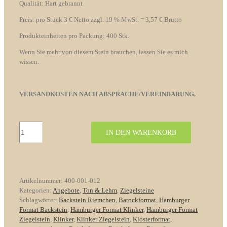
Qualität: Hart gebrannt
Preis: pro Stück 3 € Netto zzgl. 19 % MwSt. = 3,57 € Brutto
Produkteinheiten pro Packung: 400 Stk.
Wenn Sie mehr von diesem Stein brauchen, lassen Sie es mich
wissen.
VERSANDKOSTEN NACH ABSPRACHE/VEREINBARUNG.
Reichsformat
IN DEN WARENKORB
Ziegelsteine
Original
Patina
Wasserstrich
Rathenow
Artikelnummer:
400-001-012
Rot
Kategorien:
Angebote
,
Ton & Lehm
,
Ziegelsteine
Menge
Schlagwörter:
Backstein Riemchen
,
Barockformat
,
Hamburger
Format Backstein
,
Hamburger Format Klinker
,
Hamburger Format
Ziegelstein
,
Klinker
,
Klinker Ziegelstein
,
Klosterformat
,