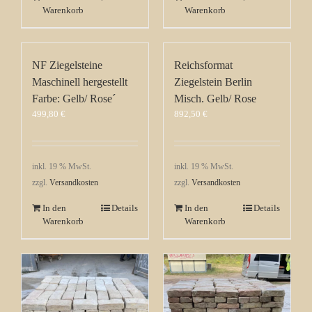
Warenkorb
Warenkorb
NF Ziegelsteine
Reichsformat
Maschinell hergestellt
Ziegelstein Berlin
Farbe: Gelb/ Rose´
Misch. Gelb/ Rose
499,80
€
892,50
€
inkl. 19 % MwSt.
inkl. 19 % MwSt.
zzgl.
Versandkosten
zzgl.
Versandkosten
In den
Details
In den
Details
Warenkorb
Warenkorb