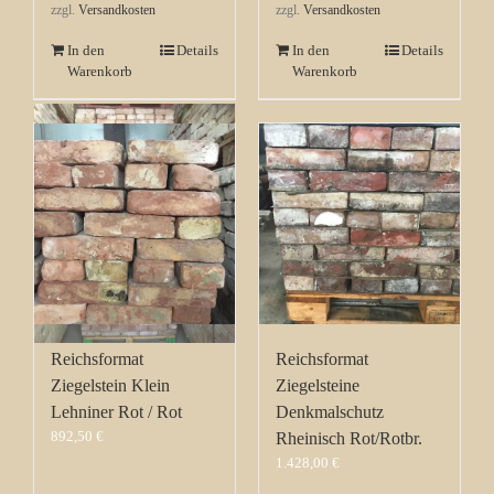
zzgl.
Versandkosten
zzgl.
Versandkosten
In den
Details
In den
Details
Warenkorb
Warenkorb
Reichsformat
Reichsformat
Ziegelstein Klein
Ziegelsteine
Lehniner Rot / Rot
Denkmalschutz
892,50
€
Rheinisch Rot/Rotbr.
1.428,00
€