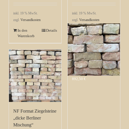
inkl. 19 % MwSt.
inkl. 19 % MwSt.
zzgl.
Versandkosten
zzgl.
Versandkosten
In den
Details
In den
Details
Warenkorb
Warenkorb
Reichsformat
Ziegelstein Berlin
Mischung Herbstbund
892,50
€
NF Format Ziegelsteine
„dicke Berliner
Mischung“