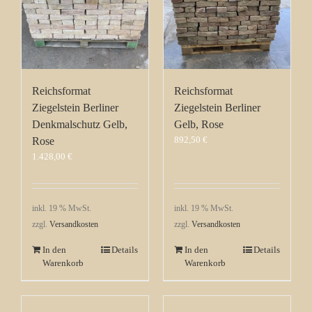
Reichsformat
Reichsformat
Ziegelstein Berliner
Ziegelstein Berliner
Denkmalschutz Gelb,
Gelb, Rose
892,50
€
Rose
1.428,00
€
inkl. 19 % MwSt.
inkl. 19 % MwSt.
zzgl.
Versandkosten
zzgl.
Versandkosten
In den
Details
In den
Details
Warenkorb
Warenkorb