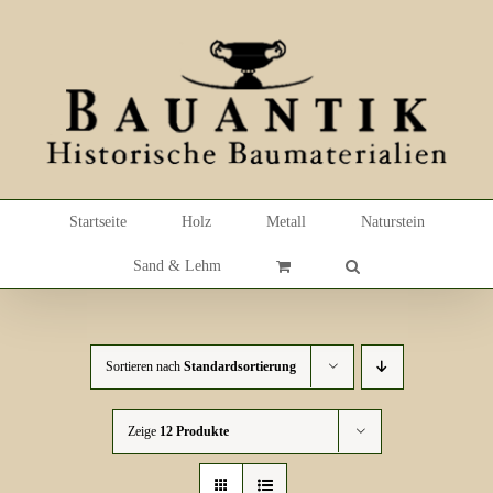
Skip
to
content
Startseite
Holz
Metall
Naturstein
Sand & Lehm
Sortieren nach
Standardsortierung
Zeige
12 Produkte