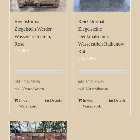
Reichsformat
Reichsformat
Ziegelstein Werder
Ziegelsteine
Wasserstrich Gelb,
Denkmalschutz
Rose
Wasserstrich Rathenow
892,50
€
Rot
1.190,00
€
inkl. 19 % MwSt.
inkl. 19 % MwSt.
zzgl.
Versandkosten
zzgl.
Versandkosten
In den
Details
In den
Details
Warenkorb
Warenkorb