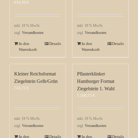
654,50
€
inkl. 19 % MwSt.
inkl. 19 % MwSt.
zzgl.
Versandkosten
zzgl.
Versandkosten
In den
Details
In den
Details
Warenkorb
Warenkorb
Kleiner Reichsformat
Pflasterklinker
Ziegelstein Gelb/Grün
Hamburger Format
743,75
€
Ziegelstein 1. Wahl
1.160,25
€
inkl. 19 % MwSt.
inkl. 19 % MwSt.
zzgl.
Versandkosten
zzgl.
Versandkosten
In den
Details
In den
Details