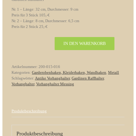
Nr. 1 – Länge: 32 cm, Durchmesser: 9 cm
Preis für 3 Stück 105,-
€
Nr. 2 – Länge: 8 cm, Durchmesser: 6,5 cm
Preis für 2 Stück 25,-
€
IN DEN WARENKORB
Antike
Vorhanghalter
Messing
Nr.
Artikelnummer:
200-015-016
16
Kategorien:
Garderobenhaken, Kleiderhaken, Wandhaken
,
Metall
Menge
Schlagwörter:
Antike Vorhanghalter
,
Gardinen Raffhalter
,
Vorhanghalter
,
Vorhanghalter Messing
Produktbeschreibung
Produktbeschreibung