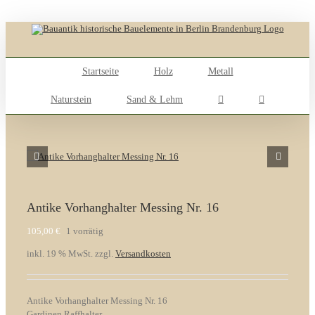
Skip
to
content
Startseite
Holz
Metall
Naturstein
Sand & Lehm
Antike Vorhanghalter Messing Nr. 16
105,00
€
1 vorrätig
inkl. 19 % MwSt.
zzgl.
Versandkosten
Antike Vorhanghalter Messing Nr. 16
Gardinen Raffhalter