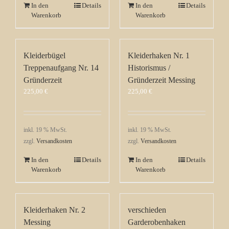
In den
Details
In den
Details
Warenkorb
Warenkorb
Kleiderbügel
Kleiderhaken Nr. 1
Treppenaufgang Nr. 14
Historismus /
Gründerzeit
Gründerzeit Messing
225,00
€
225,00
€
inkl. 19 % MwSt.
inkl. 19 % MwSt.
zzgl.
Versandkosten
zzgl.
Versandkosten
In den
Details
In den
Details
Warenkorb
Warenkorb
Kleiderhaken Nr. 2
verschieden
Messing
Garderobenhaken