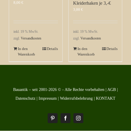
8,00
€
Kleiderhaken je 3,-€
3,00
€
inkl. 19 % MwSt.
inkl. 19 % MwSt.
zzgl.
Versandkosten
zzgl.
Versandkosten
In den
Details
In den
Details
Warenkorb
Warenkorb
Bauantik – seit 2001-2026 © - Alle Rechte vorbehalten |
AGB
|
Datenschutz
|
Impressum
|
Widerrufsbelehrung
|
KONTAKT
Pinterest
Facebook
Instagram