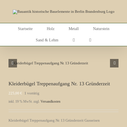
Skip
to
content
Startseite
Holz
Metall
Naturstein
Sand & Lehm
Kleiderbügel Treppenaufgang Nr. 13 Gründerzeit
225,00
€
1 vorrätig
inkl. 19 % MwSt.
zzgl.
Versandkosten
Kleiderbügel Treppenaufgang Nr. 13 Gründerzeit Gusseisen