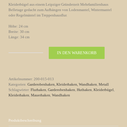
Kleiderbügel aus einem Leipziger Gründerzeit Mehrfamilienhaus
Belletage gedacht zum Aufhängen von Lodenmantel, Wintermantel
oder Regelmäntel im Treppenhausflur.
Höhe: 24 cm
Breite: 30 cm
Länge: 34 cm
IN DEN WARENKORB
Kleiderbügel
Treppenaufgang
Nr.
13
Gründerzeit
Artikelnummer:
200-015-013
Menge
Kategorien:
Garderobenhaken, Kleiderhaken, Wandhaken
,
Metall
Schlagwörter:
Flurhaken
,
Garderobenhaken
,
Huthaken
,
Kleiderbügel
,
Kleiderhaken
,
Mauerhaken
,
Wandhaken
Produktbeschreibung