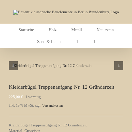
Skip
to
content
Startseite
Holz
Metall
Naturstein
Sand & Lehm
Kleiderbügel Treppenaufgang Nr. 12 Gründerzeit
225,00
€
1 vorrätig
inkl. 19 % MwSt.
zzgl.
Versandkosten
Kleiderbügel Treppenaufgang Nr. 12 Gründerzeit
Material: Gusseisen