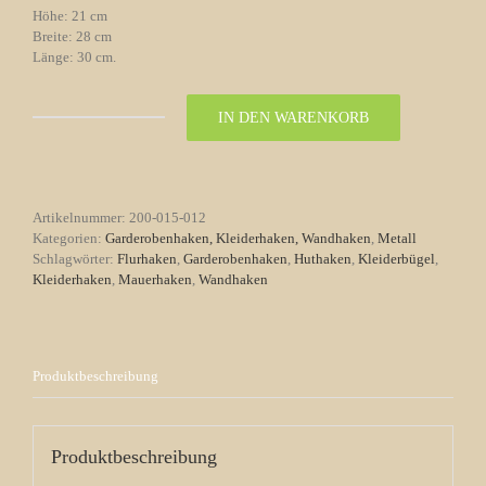
Höhe: 21 cm
Breite: 28 cm
Länge: 30 cm.
IN DEN WARENKORB
Kleiderbügel
Treppenaufgang
Nr.
12
Gründerzeit
Artikelnummer:
200-015-012
Menge
Kategorien:
Garderobenhaken, Kleiderhaken, Wandhaken
,
Metall
Schlagwörter:
Flurhaken
,
Garderobenhaken
,
Huthaken
,
Kleiderbügel
,
Kleiderhaken
,
Mauerhaken
,
Wandhaken
Produktbeschreibung
Produktbeschreibung