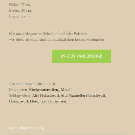
Höhe: 12 cm,
Breite: 20 cm,
Länge: 27 cm
Nur nach Absprache Reinigen und oder Polieren
wir diese arbeiten sind mit zusätzlichen kosten verbunden.
IN DEN WARENKORB
Alte
Manueller
Fleischwolf
Gusseisen
Nr.
Artikelnummer:
200-020-18
18
Kategorien:
Küchenutensilien,
,
Metall
Menge
Schlagwörter:
Alte Fleischwolf
,
Alte Manueller Fleischwolf
,
Fleischwolf
,
Fleischwolf Gusseisen
Produktbeschreibung