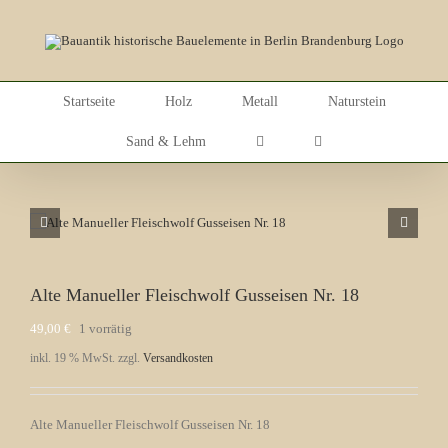
Skip
to
content
Startseite
Holz
Metall
Naturstein
Sand & Lehm
Alte Manueller Fleischwolf Gusseisen Nr. 18
49,00
€
1 vorrätig
inkl. 19 % MwSt.
zzgl.
Versandkosten
Alte Manueller Fleischwolf Gusseisen Nr. 18